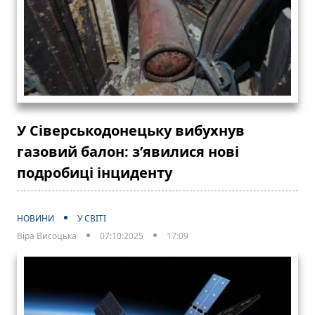
У Сіверськодонецьку вибухнув
газовий балон: з’явилися нові
подробиці інциденту
НОВИНИ
У СВІТІ
Віра Висоцька
07:10:2025
17:09