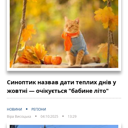
Синоптик назвав дати теплих днів у
жовтні — очікується "бабине літо"
НОВИНИ
РЕГІОНИ
Віра Висоцька
04:10:2025
13:29