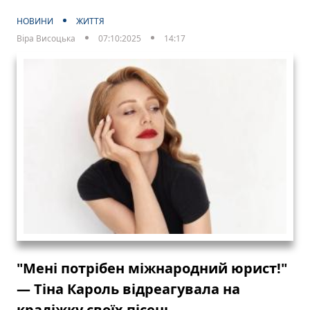
НОВИНИ
ЖИТТЯ
Віра Висоцька
07:10:2025
14:17
"Мені потрібен міжнародний юрист!"
— Тіна Кароль відреагувала на
крадіжку своїх пісень