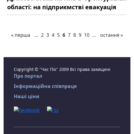
області: на підприємстві евакуація
« перша
…
2
3
4
5
6
7
8
9
10
…
остання »
Copyright © "Час Пік" 2009 Всі права захищені
Про портал
Інформаційна співпраця
Наші ціни