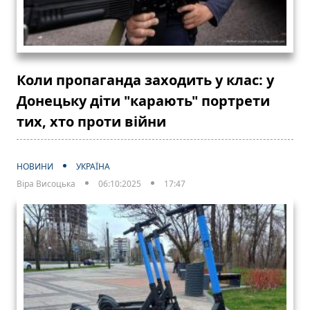
Коли пропаганда заходить у клас: у
Донецьку діти "карають" портрети
тих, хто проти війни
НОВИНИ
УКРАЇНА
Віра Висоцька
06:10:2025
17:47