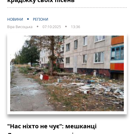
НОВИНИ
РЕГІОНИ
Віра Висоцька
07:10:2025
13:36
"Нас ніхто не чує": мешканці