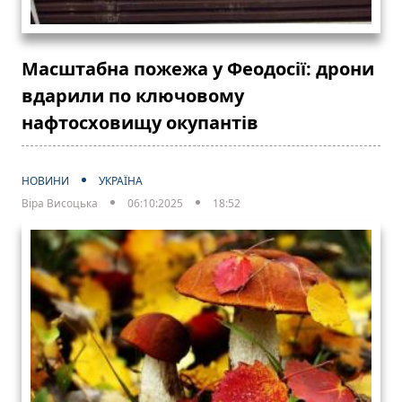
Масштабна пожежа у Феодосії: дрони
вдарили по ключовому
нафтосховищу окупантів
НОВИНИ
УКРАЇНА
Віра Висоцька
06:10:2025
18:52