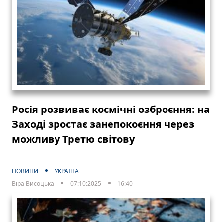
Росія розвиває космічні озброєння: на
Заході зростає занепокоєння через
можливу Третю світову
НОВИНИ
УКРАЇНА
Віра Висоцька
07:10:2025
16:40