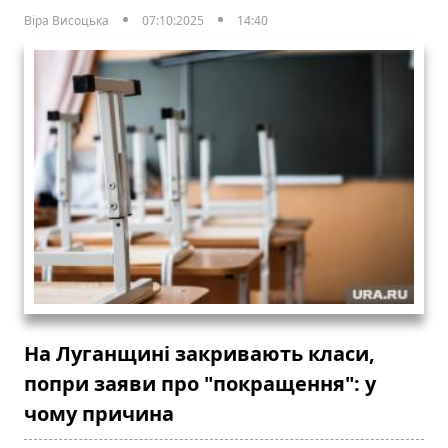
Віра Висоцька
07:10:2025
14:40
На Луганщині закривають класи,
попри заяви про "покращення": у
чому причина