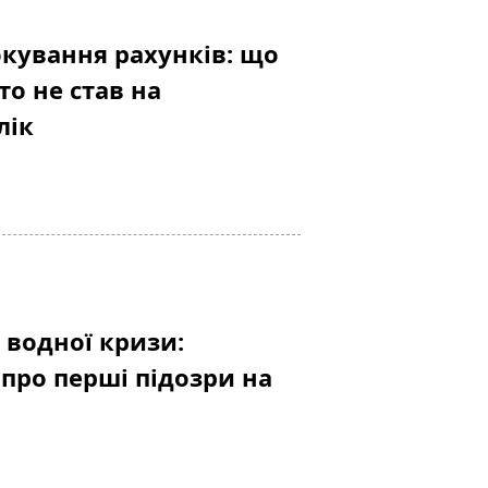
кування рахунків: що
то не став на
лік
 водної кризи:
про перші підозри на