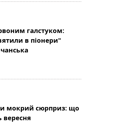
рвоним галстуком:
вятили в піонери"
ичанська
чи мокрий сюрприз: що
ь вересня