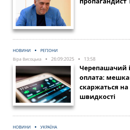
пропагандист 
НОВИНИ
РЕГІОНИ
26:09:2025
13:58
Віра Висоцька
Черепашачий і
оплата: мешкан
скаржаться на
швидкості
НОВИНИ
УКРАЇНА