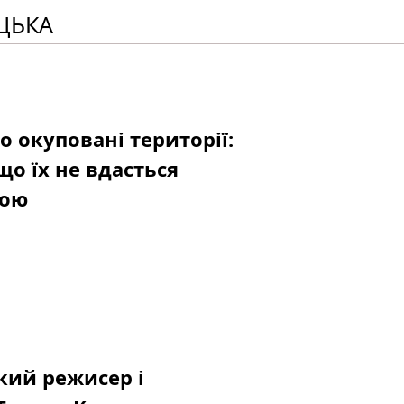
ЦЬКА
 окуповані території:
о їх не вдасться
лою
кий режисер і