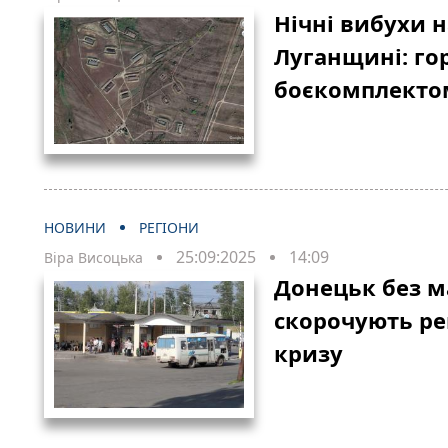
Нічні вибухи 
Луганщині: го
боєкомплекто
НОВИНИ
РЕГІОНИ
25:09:2025
14:09
Віра Висоцька
Донецьк без м
скорочують ре
кризу