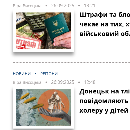
26:09:2025
13:21
Віра Висоцька
Штрафи та бло
чекає на тих, х
військовий об
НОВИНИ
РЕГІОНИ
26:09:2025
12:48
Віра Висоцька
Донецьк на тлі
повідомляють 
холеру у дітей