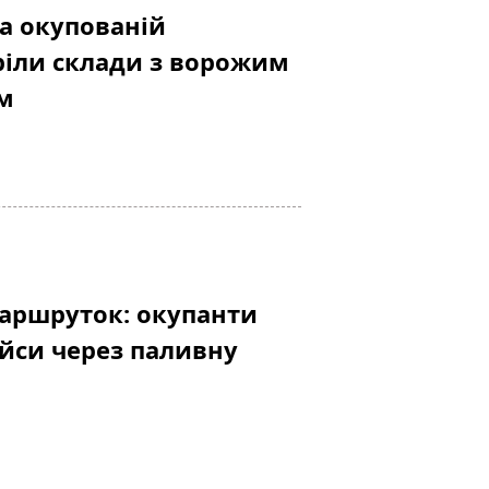
на окупованій
ріли склади з ворожим
м
аршруток: окупанти
йси через паливну