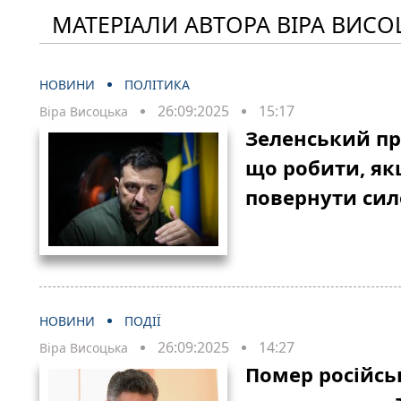
МАТЕРІАЛИ АВТОРА ВІРА ВИСО
НОВИНИ
ПОЛІТИКА
26:09:2025
15:17
Віра Висоцька
Зеленський про
що робити, якщ
повернути си
НОВИНИ
ПОДІЇ
26:09:2025
14:27
Віра Висоцька
Помер російсь