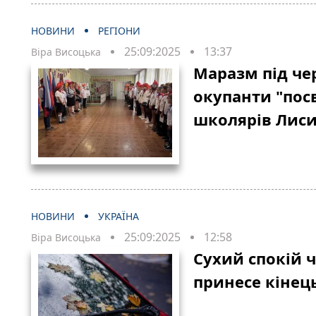
НОВИНИ
РЕГІОНИ
25:09:2025
13:37
Віра Висоцька
Маразм під че
окупанти "пос
школярів Лис
НОВИНИ
УКРАЇНА
25:09:2025
12:58
Віра Висоцька
Сухий спокій 
принесе кінец