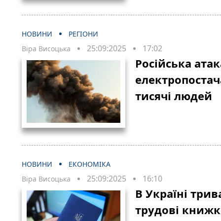
НОВИНИ
РЕГІОНИ
25:09:2025
17:02
Віра Висоцька
Російська атак
електропоста
тисячі людей
НОВИНИ
ЕКОНОМІКА
25:09:2025
16:10
Віра Висоцька
В Україні трив
трудові книжк