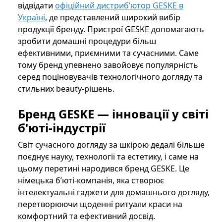
відвідати
офіційний дистриб’ютор GESKE в
Україні
, де представлений широкий вибір
продукції бренду. Пристрої GESKE допомагають
зробити домашні процедури більш
ефективними, приємними та сучасними. Саме
тому бренд упевнено завойовує популярність
серед поціновувачів технологічного догляду та
стильних beauty-рішень.
Бренд GESKE — інновації у світі
б'юті-індустрії
Світ сучасного догляду за шкірою дедалі більше
поєднує науку, технології та естетику, і саме на
цьому перетині народився бренд GESKE. Це
німецька б’юті-компанія, яка створює
інтелектуальні гаджети для домашнього догляду,
перетворюючи щоденні ритуали краси на
комфортний та ефективний досвід.