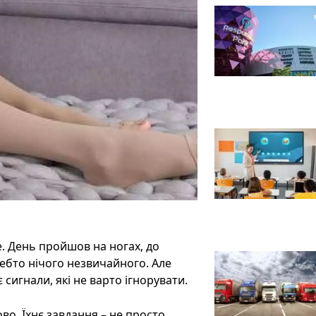
е. День пройшов на ногах, до
чебто нічого незвичайного. Але
сигнали, які не варто ігнорувати.
ово. Їхнє завдання – не просто