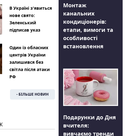
Монтаж
В Україні з'явиться
канальних
нове свято:
кондиціонерів:
Зеленський
етапи, вимоги та
підписав указ
особливості
встановлення
Один із обласних
центрів України
залишився без
світла після атаки
РФ
- БІЛЬШЕ НОВИН
Подарунки до Дня
К
вчителя:
вивчаємо тренди