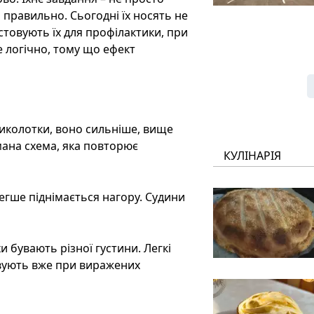
 правильно. Сьогодні їх носять не
стовують їх для профілактики, при
е логічно, тому що ефект
 щиколотки, воно сильніше, вище
мана схема, яка повторює
КУЛІНАРІЯ
легше піднімається нагору. Судини
 бувають різної густини. Легкі
овують вже при виражених