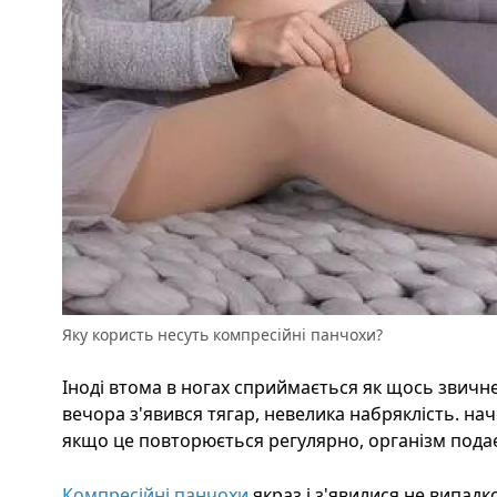
Яку користь несуть компресійні панчохи?
Іноді втома в ногах сприймається як щось звичн
вечора з'явився тягар, невелика набряклість. на
якщо це повторюється регулярно, організм подає 
Компресійні панчохи
якраз і з'явилися не випадк