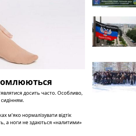
втомлюються
'являтися досить часто. Особливо,
 сидінням.
ах м'яко нормалізувати відтік
ть, а ноги не здаються «налитими»