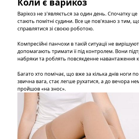
Коли є варикоз
Варікоз не з'являється за один день. Спочатку це
стають помітні судини. Все це пов'язано з тим, 
справлятися зі своєю роботою.
Компресійні панчохи в такій ситуації не вирішую
допомагають тримати її під контролем. Вони пі
набряки та роблять повсякденне навантаження
Багато хто помічає, що вже за кілька днів ноги п
звична вага, стає легше рухатися, а до вечора нем
пройшов «на знос».