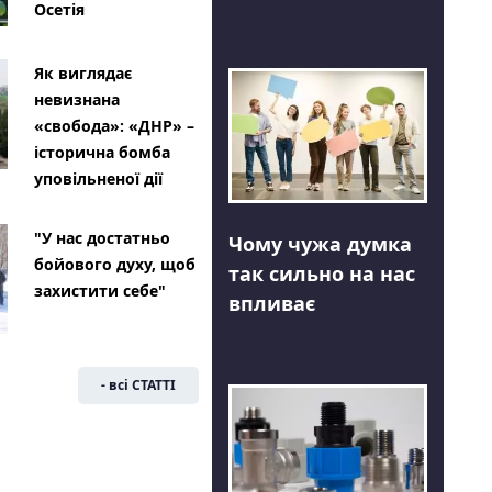
Осетія
Як виглядає
невизнана
«свобода»: «ДНР» –
історична бомба
уповільненої дії
"У нас достатньо
Чому чужа думка
бойового духу, щоб
так сильно на нас
захистити себе"
впливає
- всі СТАТТІ