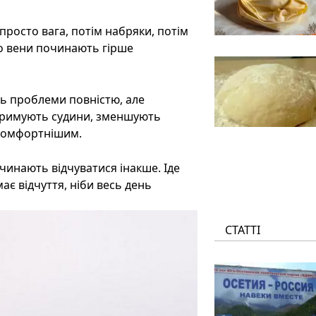
 просто вага, потім набряки, потім
що вени починають гірше
ть проблеми повністю, але
дтримують судини, зменшують
 комфортнішим.
очинають відчуватися інакше. Іде
ає відчуття, ніби весь день
СТАТТІ