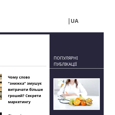
UA
RU
ПОПУЛЯРНІ
ПУБЛІКАЦІЇ
Чому слово
"знижка" змушує
витрачати більше
грошей? Секрети
маркетингу