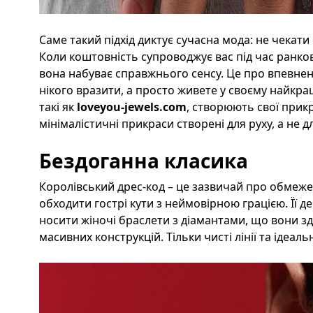
Саме такий підхід диктує сучасна мода: не чекат
Коли коштовність супроводжує вас під час ранков
вона набуває справжнього сенсу. Це про впевнені
нікого вразити, а просто живете у своєму найкра
такі як
loveyou-jewels.com
, створюють свої прикр
мінімалістичні прикраси створені для руху, а не д
Бездоганна класика
Королівський дрес-код – це зазвичай про обмеже
обходити гострі кути з неймовірною грацією. Її де
носити жіночі браслети з діамантами, що вони 
масивних конструкцій. Тільки чисті лінії та ідеал