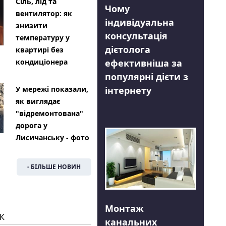
Сіль, лід та
Чому
вентилятор: як
індивідуальна
знизити
консультація
температуру у
дієтолога
квартирі без
ефективніша за
кондиціонера
популярні дієти з
інтернету
У мережі показали,
як виглядає
"відремонтована"
дорога у
Лисичанську - фото
- БІЛЬШЕ НОВИН
Монтаж
К
канальних