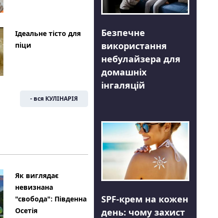
Безпечне
Ідеальне тісто для
використання
піци
небулайзера для
домашніх
інгаляцій
- вся КУЛІНАРІЯ
Як виглядає
невизнана
SPF-крем на кожен
"свобода": Південна
Осетія
день: чому захист