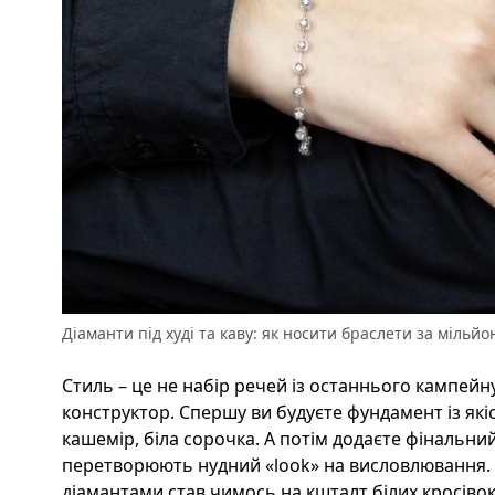
Діаманти під худі та каву: як носити браслети за мільй
Стиль – це не набір речей із останнього кампейн
конструктор. Спершу ви будуєте фундамент із якіс
кашемір, біла сорочка. А потім додаєте фінальни
перетворюють нудний «look» на висловлювання. 
діамантами став чимось на кшталт білих кросівок 