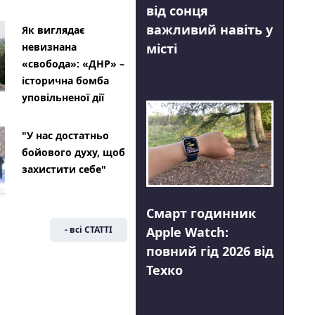
від сонця
важливий навіть у
Як виглядає
місті
невизнана
«свобода»: «ДНР» –
історична бомба
уповільненої дії
"У нас достатньо
бойового духу, щоб
захистити себе"
Смарт годинник
Apple Watch:
- всі СТАТТІ
повний гід 2026 від
Техко