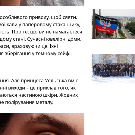
и особливого приводу, щоб сяяти.
ої кави у паперовому стаканчику,
сть. Про те, що ви не намагаєтеся
щому стані. Сучасні ювелірні доми,
аси, враховуючи це. Їхні
ля зберігання у темному сейфі.
ння. Але принцеса Уельська вміє
нні виходи – це приклад того, як
здаються частиною шкіри. Жодних
ьне полірування металу.