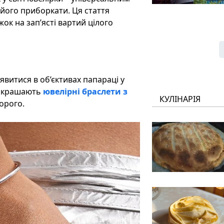
 його приборкати. Ця стаття
к на зап’ясті вартий цілого
явитися в об’єктивах папараці у
прикрашають
ювелірні браслети з
КУЛІНАРІЯ
дорого.