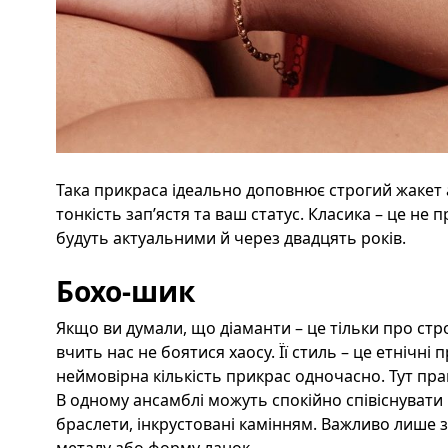
Така прикраса ідеально доповнює строгий жакет 
тонкість зап’ястя та ваш статус. Класика – це не п
будуть актуальними й через двадцять років.
Бохо-шик
Якщо ви думали, що діаманти – це тільки про стро
вчить нас не боятися хаосу. Її стиль – це етнічні 
неймовірна кількість прикрас одночасно. Тут пр
В одному ансамблі можуть спокійно співіснувати 
браслети, інкрустовані камінням. Важливо лише 
металу або форму ланок.