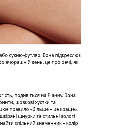
або сукню-футляр. Вона підкреслює
ро вчорашній день, це про речі, які
гість, подивіться на Ріанну. Вона
принти, шовкові хустки та
ацює правило «більше – це краще».
шкіряні шнурки та стильні золоті
знайти спільний знаменник – колір