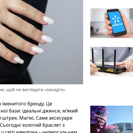
они, щоб не виглядати «занадто»
у іменитого бренду. Це
ної бази: ідеальні джинси, м’який
й штрих. Магію. Саме аксесуари
Сьогодні золотий браслет з
у світі ювелірки – універсальним