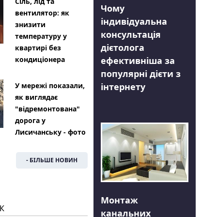
Сіль, лід та
Чому
вентилятор: як
індивідуальна
знизити
консультація
температуру у
дієтолога
квартирі без
ефективніша за
кондиціонера
популярні дієти з
інтернету
У мережі показали,
як виглядає
"відремонтована"
дорога у
Лисичанську - фото
- БІЛЬШЕ НОВИН
Монтаж
К
канальних