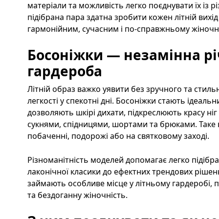
матеріали та можливість легко поєднувати їх із р
підібрана пара здатна зробити кожен літній вих
гармонійним, сучасним і по-справжньому жіночн
Босоніжки — незамінна рі
гардероба
Літній образ важко уявити без зручного та стильн
легкості у спекотні дні. Босоніжки стають ідеаль
дозволяють шкірі дихати, підкреслюють красу ніг
сукнями, спідницями, шортами та брюками. Таке 
побаченні, подорожі або на святковому заході.
Різноманітність моделей допомагає легко підібра
лаконічної класики до ефектних трендових рішен
займають особливе місце у літньому гардеробі, 
та бездоганну жіночність.