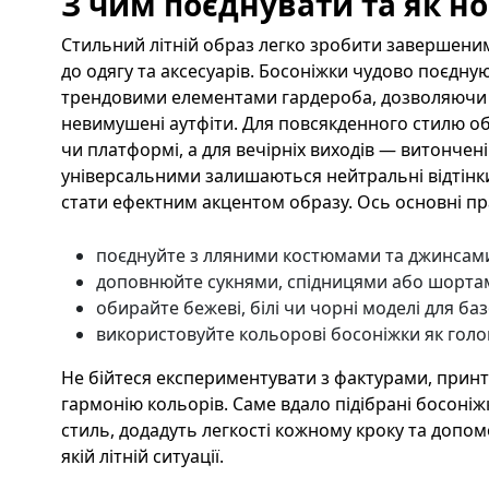
З чим поєднувати та як н
Стильний літній образ легко зробити завершеним
до одягу та аксесуарів. Босоніжки чудово поєдную
трендовими елементами гардероба, дозволяючи с
невимушені аутфіти. Для повсякденного стилю о
чи платформі, а для вечірніх виходів — витончен
універсальними залишаються нейтральні відтінк
стати ефектним акцентом образу. Ось основні пр
поєднуйте з лляними костюмами та джинсам
доповнюйте сукнями, спідницями або шорта
обирайте бежеві, білі чи чорні моделі для ба
використовуйте кольорові босоніжки як голо
Не бійтеся експериментувати з фактурами, принт
гармонію кольорів. Саме вдало підібрані босоніж
стиль, додадуть легкості кожному кроку та допо
якій літній ситуації.