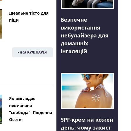
Ідеальне тісто для
Безпечне
піци
використання
небулайзера для
домашніх
інгаляцій
- вся КУЛІНАРІЯ
Як виглядає
невизнана
"свобода": Південна
SPF-крем на кожен
Осетія
день: чому захист