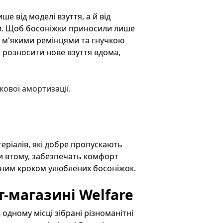
е від моделі взуття, а й від
ки. Щоб босоніжки приносили лише
з м'якими ремінцями та гнучкою
розносити нове взуття вдома,
кової амортизації.
.
теріалів, які добре пропускають
и втому, забезпечать комфорт
жним кроком улюблених босоніжок.
т-магазині Welfare
одному місці зібрані різноманітні