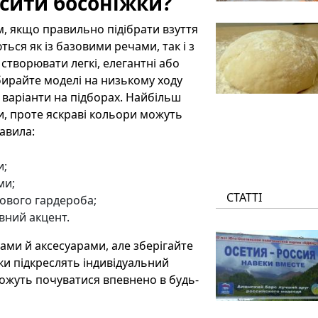
осити босоніжки?
, якщо правильно підібрати взуття
ться як із базовими речами, так і з
творювати легкі, елегантні або
бирайте моделі на низькому ходу
і варіанти на підборах. Найбільш
и, проте яскраві кольори можуть
авила:
и;
ми;
СТАТТІ
зового гардероба;
вний акцент.
ами й аксесуарами, але зберігайте
ки підкреслять індивідуальний
можуть почуватися впевнено в будь-