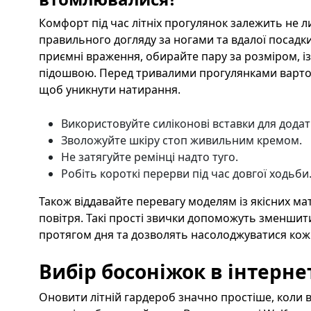
Комфорт під час літніх прогулянок залежить не лиш
правильного догляду за ногами та вдалої посад
приємні враження, обирайте пару за розміром, і
підошвою. Перед тривалими прогулянками варто 
щоб уникнути натирання.
Використовуйте силіконові вставки для додат
Зволожуйте шкіру стоп живильним кремом.
Не затягуйте ремінці надто туго.
Робіть короткі перерви під час довгої ходьби
Також віддавайте перевагу моделям із якісних ма
повітря. Такі прості звички допоможуть зменшит
протягом дня та дозволять насолоджуватися ко
Вибір босоніжок в інтерне
Оновити літній гардероб значно простіше, коли в 