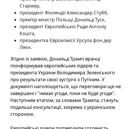
Стармер,
президент Фінляндії Александер Стубб,
прем’єр-міністр Польщі Дональд Туск,
президент Європейської Ради Антоніу
Кошта,
президентка Єврокомісії Урсула фон дер
Ляєн.
Згідно із заявою, Дональд Трамп вранці
поінформував європейських лідерів та
президента України Володимира Зеленського
про результати своєї зустрічі з Путіним. У
документі наголошується, що переговори ще не
завершені і "немає угоди, поки не буде угоди".
Наступним етапом, за словами Трампа, стануть
подальші консультації, зокрема з українською
стороною.
Європейські лідери підтвердили готовність