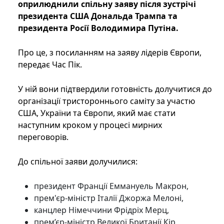
оприлюднили спільну заяву після зустрічі
президента США Дональда Трампа та
президента Росії Володимира Путіна.
Про це, з посиланням на заяву лідерів Європи,
передає Час Пік.
У ній вони підтвердили готовність долучитися до
організації тристороннього саміту за участю
США, України та Європи, який має стати
наступним кроком у процесі мирних
переговорів.
До спільної заяви долучилися:
президент Франції Еммануель Макрон,
прем'єр-міністр Італії Джоржа Мелоні,
канцлер Німеччини Фрідріх Мерц,
прем’єр-міністр Великої Британії Кір