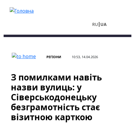
Перейти до основного вмісту
RU
UA
РЕГІОНИ
10:53, 14.04.2026
З помилками навіть
назви вулиць: у
Сіверськодонецьку
безграмотність стає
візитною карткою