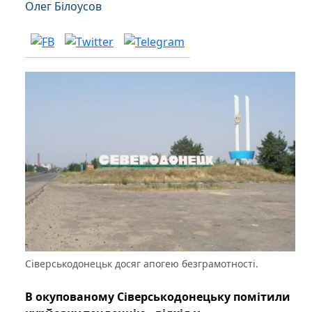
Олег Білоусов
Сіверськодонецьк досяг апогею безграмотності.
В окупованому Сіверськодонецьку помітили