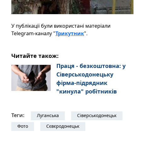
У публікації були використані матеріали
Telegram-каналу "
Трикутник
".
Читайте також:
Праця - безкоштовна: у
Сіверськодонецьку
фірма-підрядник
"кинула" робітників
Теги:
Луганська
Сіверськодонецьк
Фото
Сєвєродонецьк