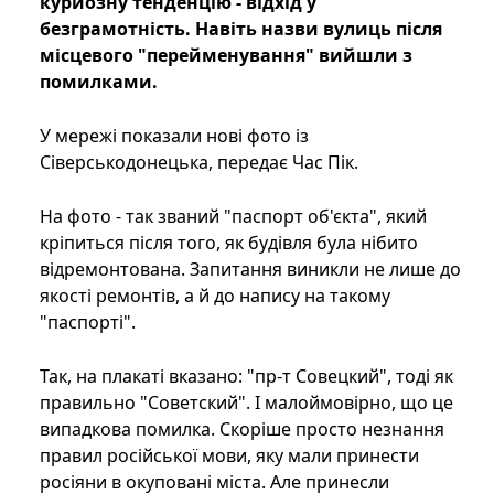
курйозну тенденцію - відхід у
безграмотність. Навіть назви вулиць після
місцевого "перейменування" вийшли з
помилками.
У мережі показали нові фото із
Сіверськодонецька, передає Час Пік.
На фото - так званий "паспорт об'єкта", який
кріпиться після того, як будівля була нібито
відремонтована. Запитання виникли не лише до
якості ремонтів, а й до напису на такому
"паспорті".
Так, на плакаті вказано: "пр-т Совецкий", тоді як
правильно "Советский". І малоймовірно, що це
випадкова помилка. Скоріше просто незнання
правил російської мови, яку мали принести
росіяни в окуповані міста. Але принесли