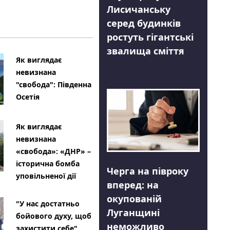
Лисичанську
серед будинків
ростуть гігантські
звалища сміття
Як виглядає
невизнана
"свобода": Південна
Осетія
Як виглядає
невизнана
«свобода»: «ДНР» –
історична бомба
Черга на півроку
уповільненої дії
вперед: на
окупованій
"У нас достатньо
Луганщині
бойового духу, щоб
неможливо
захистити себе"