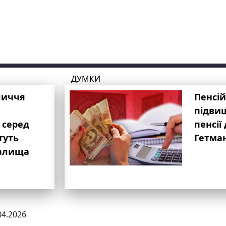
ДУМКИ
личчя
Пенсій
підвищ
 серед
пенсії 
туть
Гетма
валища
04.2026