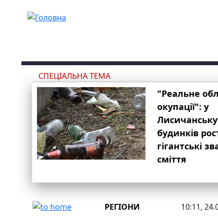
Перейти до основного вмісту
СПЕЦІАЛЬНА ТЕМА
"Реальне об
окупації": у
Лисичанську
будинків рос
гігантські з
сміття
РЕГІОНИ
10:11, 24.