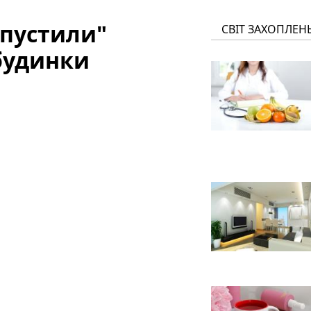
впустили"
СВІТ ЗАХОПЛЕН
будинки