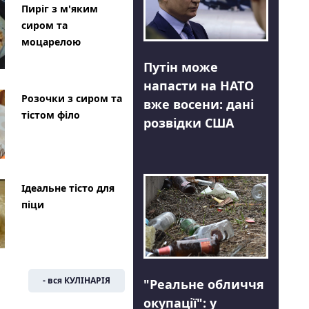
Пиріг з м'яким
сиром та
моцарелою
Путін може
напасти на НАТО
Розочки з сиром та
вже восени: дані
тістом філо
розвідки США
Ідеальне тісто для
піци
- вся КУЛІНАРІЯ
"Реальне обличчя
окупації": у