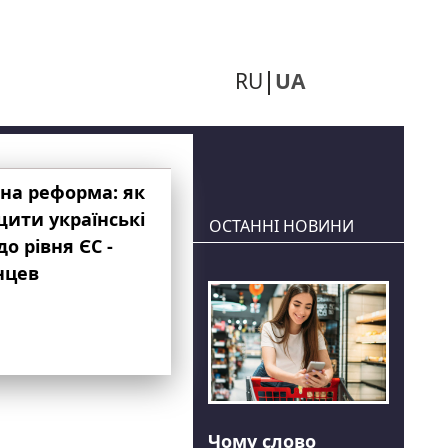
RU
UA
на реформа: як
ити українські
ОСТАННІ НОВИНИ
до рівня ЄС -
нцев
Чому слово