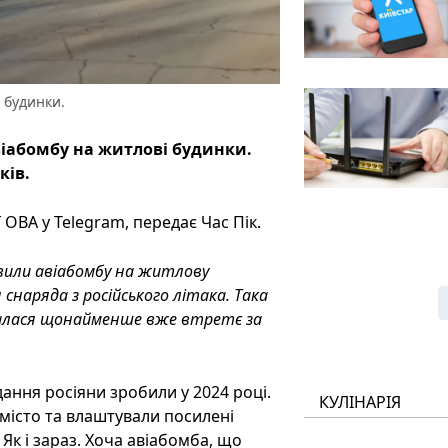
 будинки.
іабомбу на житлові будинки.
ків.
ОВА у Telegram, передає Час Пік.
авили авіабомбу на житлову
наряда з російського літака. Така
талася щонайменше вже втретє за
дання росіяни зробили у 2024 році.
КУЛІНАРІЯ
 місто та влаштували посилені
Як і зараз. Хоча авіабомба, що