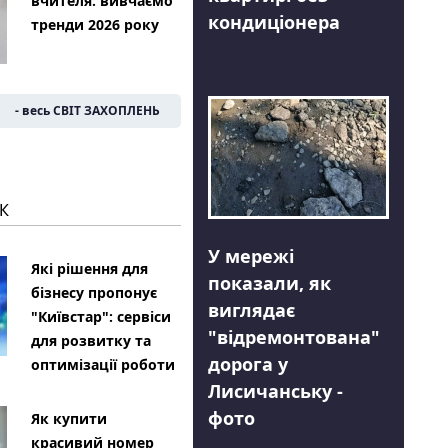
вчителя: вивчаємо
кондиціонера
тренди 2026 року
- весь СВІТ ЗАХОПЛЕНЬ
К
У мережі
Які рішення для
показали, як
бізнесу пропонує
виглядає
"Київстар": сервіси
"відремонтована"
для розвитку та
дорога у
оптимізації роботи
Лисичанську -
фото
Як купити
красивий номер