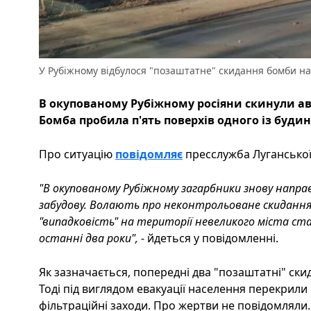
У Рубіжному відбулося "позаштатне" скидання бомби на
В окупованому Рубіжному росіяни скинули ав
Бомба пробила п'ять поверхів одного із будин
Про ситуацію
повідомляє
пресслужба Луганської 
"В окупованому Рубіжному загарбники знову напр
забудову. Волають про неконтрольоване скидання с
"випадковість" на території невеликого міста с
останні два роки",
- йдеться у повідомленні.
Як зазначається, попередні два "позаштатні" ски
Тоді під виглядом евакуації населення перекрили
фільтраційні заходи. Про жертви не повідомляли. 