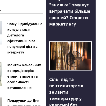
"знижка" змушує
Ь
витрачати більше
грошей? Секрети
маркетингу
Чому індивідуальна
консультація
дієтолога
ефективніша за
популярні дієти з
інтернету
Монтаж канальних
кондиціонерів:
етапи, вимоги та
Сіль, лід та
особливості
вентилятор: як
встановлення
знизити
температуру у
Подарунки до Дня
квартирі без