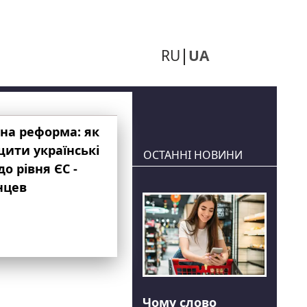
RU
UA
на реформа: як
ити українські
ОСТАННІ НОВИНИ
до рівня ЄС -
нцев
Чому слово