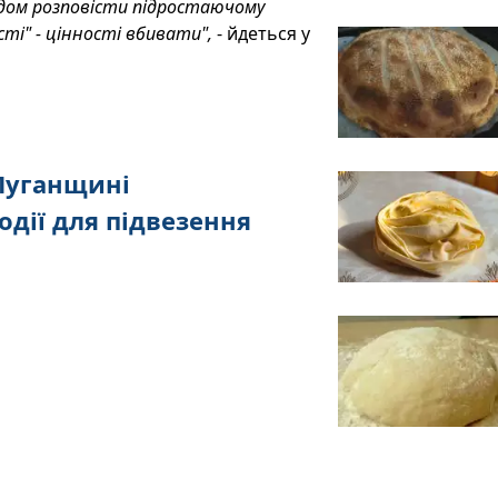
ом розповісти підростаючому
ті" - цінності вбивати",
- йдеться у
Луганщині
одії для підвезення