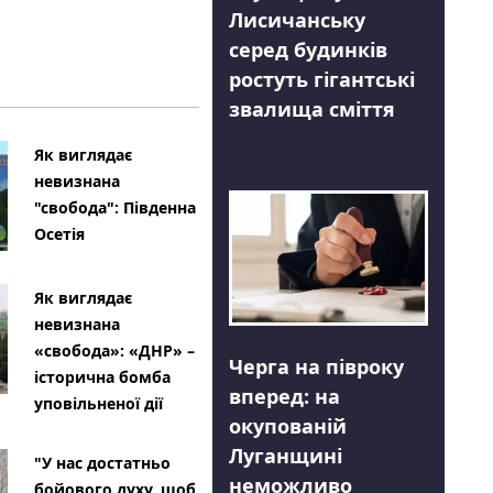
Лисичанську
серед будинків
ростуть гігантські
звалища сміття
Як виглядає
невизнана
"свобода": Південна
Осетія
Як виглядає
невизнана
«свобода»: «ДНР» –
Черга на півроку
історична бомба
вперед: на
уповільненої дії
окупованій
Луганщині
"У нас достатньо
неможливо
бойового духу, щоб