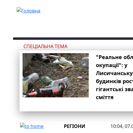
Перейти до основного вмісту
СПЕЦІАЛЬНА ТЕМА
"Реальне об
окупації": у
Лисичанську
будинків рос
гігантські з
сміття
РЕГІОНИ
10:04, 07.