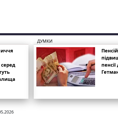
ДУМКИ
личчя
Пенсій
підвищ
 серед
пенсії 
туть
Гетма
валища
05.2026