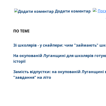
Додати коментар
ПО ТЕМІ
Зі школярів - у снайпери: чим "займають" шко
На окупованій Луганщині для школярів готу
історії
Замість відпустки: на окупованій Луганщин
"завдання" на літо