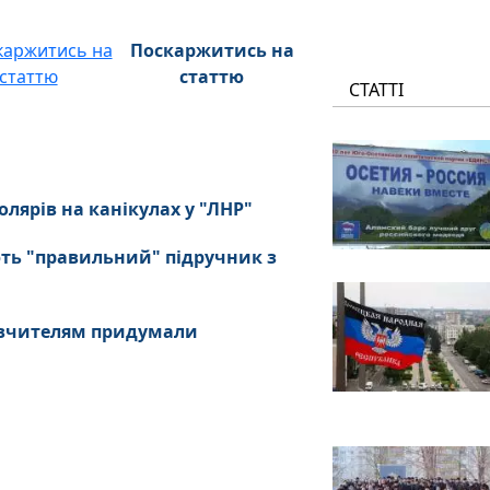
Поскаржитись на
статтю
СТАТТІ
лярів на канікулах у "ЛНР"
ють "правильний" підручник з
і вчителям придумали