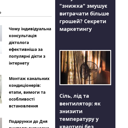
"знижка" змушує
Ь
витрачати більше
грошей? Секрети
маркетингу
Чому індивідуальна
консультація
дієтолога
ефективніша за
популярні дієти з
інтернету
Монтаж канальних
кондиціонерів:
етапи, вимоги та
Сіль, лід та
особливості
вентилятор: як
встановлення
знизити
температуру у
Подарунки до Дня
квартирі без