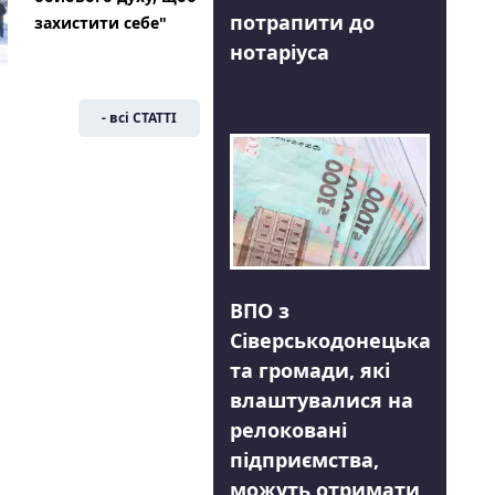
потрапити до
захистити себе"
нотаріуса
- всі СТАТТІ
ВПО з
Сіверськодонецька
та громади, які
влаштувалися на
релоковані
підприємства,
можуть отримати