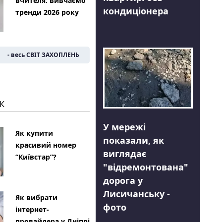
вчителя: вивчаємо
кондиціонера
тренди 2026 року
- весь СВІТ ЗАХОПЛЕНЬ
К
У мережі
Як купити
показали, як
красивий номер
виглядає
“Київстар”?
"відремонтована"
дорога у
Лисичанську -
Як вибрати
фото
інтернет-
провайдера у Дніпрі