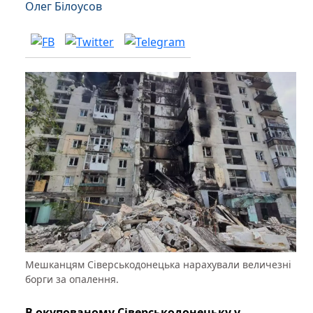
Олег Білоусов
Мешканцям Сіверськодонецька нарахували величезні
борги за опалення.
В окупованому Сіверськодонецьку у