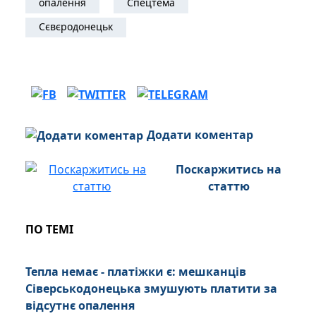
опалення
Спецтема
Сєвєродонецьк
Додати коментар
Поскаржитись на
статтю
ПО ТЕМІ
Тепла немає - платіжки є: мешканців
Сіверськодонецька змушують платити за
відсутнє опалення