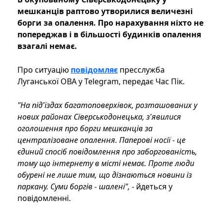
мешканців раптово утворилися величезні
борги за опалення. Про нарахування ніхто не
попереджав і в більшості будинків опалення
взагалі немає.
Про ситуацію
повідомляє
пресслужба
Луганської ОВА у Telegram, передає Час Пік.
"На під'їздах багатоповерхівок, розташованих у
нових районах Сіверськодонецька, з'явилися
оголошення про борги мешканців за
централізоване опалення. Паперові носії - це
єдиний спосіб повідомлення про заборгованість,
тому що інтернету в місті немає. Проте люди
обурені не лише тим, що дізнаються новини із
паркану. Суми боргів - шалені",
- йдеться у
повідомленні.