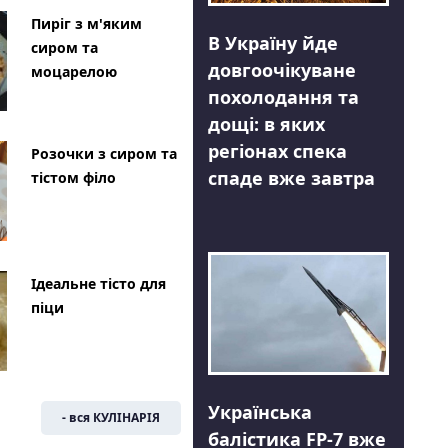
Пиріг з м'яким
В Україну йде
сиром та
довгоочікуване
моцарелою
похолодання та
дощі: в яких
регіонах спека
Розочки з сиром та
спаде вже завтра
тістом філо
Ідеальне тісто для
піци
Українська
- вся КУЛІНАРІЯ
балістика FP-7 вже