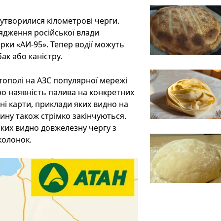
утворилися кілометрові черги.
ядження російської влади
и «АИ-95». Тепер водії можуть
ак або каністру.
тополі на АЗС популярної мережі
о наявність палива на конкретних
ні карти, приклади яких видно на
зину також стрімко закінчуються.
яких видно довжелезну чергу з
колонок.