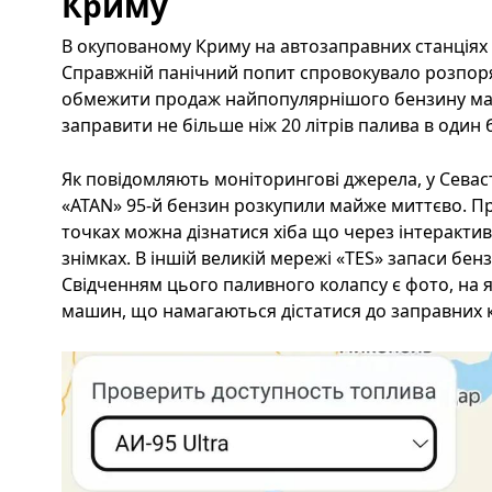
Криму
В окупованому Криму на автозаправних станціях 
Справжній панічний попит спровокувало розпор
обмежити продаж найпопулярнішого бензину марк
заправити не більше ніж 20 літрів палива в один б
Як повідомляють моніторингові джерела, у Севас
«ATAN» 95-й бензин розкупили майже миттєво. Пр
точках можна дізнатися хіба що через інтерактив
знімках. В іншій великій мережі «TES» запаси бен
Свідченням цього паливного колапсу є фото, на 
машин, що намагаються дістатися до заправних 