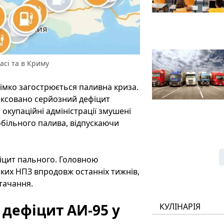
асі та в Криму
імко загострюється паливна криза.
фіксовано серйозний дефіцит
 окупаційні адміністрації змушені
більного палива, відпускаючи
фіцит пального. Головною
ких НПЗ впродовж останніх тижнів,
стачання.
 дефіцит АИ-95 у
КУЛІНАРІЯ