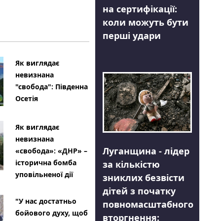
на сертифікації:
коли можуть бути
перші удари
Як виглядає
невизнана
"свобода": Південна
Осетія
Як виглядає
невизнана
Луганщина - лідер
«свобода»: «ДНР» –
історична бомба
за кількістю
уповільненої дії
зниклих безвісти
дітей з початку
"У нас достатньо
повномасштабного
бойового духу, щоб
вторгнення: