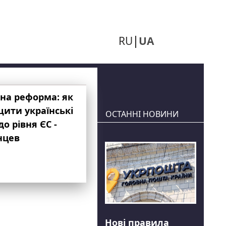
RU
UA
на реформа: як
ити українські
ОСТАННІ НОВИНИ
до рівня ЄС -
нцев
Нові правила