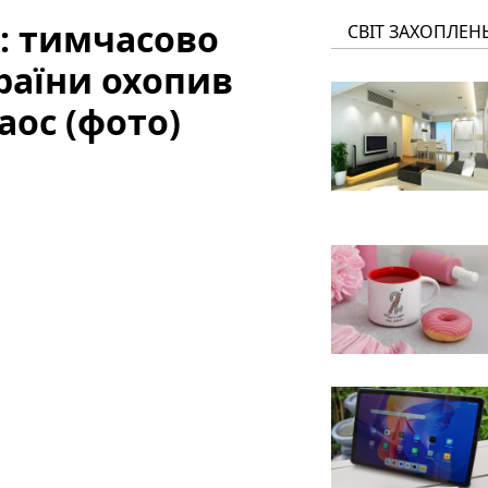
и: тимчасово
СВІТ ЗАХОПЛЕН
країни охопив
ос (фото)