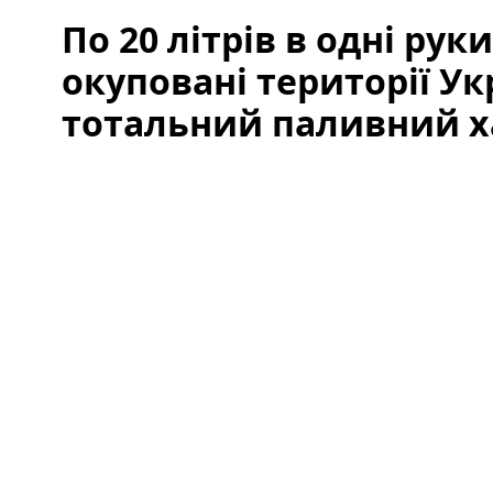
По 20 літрів в одні рук
окуповані території У
тотальний паливний ха