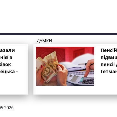
ДУМКИ
казали
Пенсій
ієї з
підвищ
хівок
пенсії 
ецька -
Гетма
05.2026