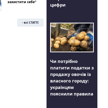
захистити себе"
цифри
- всі СТАТТІ
Чи потрібно
платити податки з
продажу овочів із
власного городу:
українцям
пояснили правила