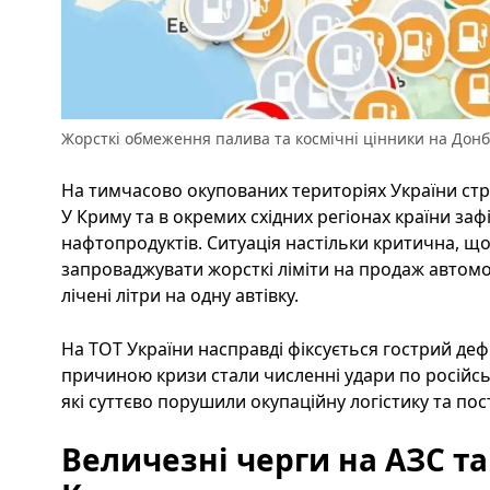
Жорсткі обмеження палива та космічні цінники на Донб
На тимчасово окупованих територіях України стр
У Криму та в окремих східних регіонах країни за
нафтопродуктів. Ситуація настільки критична, що
запроваджувати жорсткі ліміти на продаж автомо
лічені літри на одну автівку.
На ТОТ України насправді фіксується гострий де
причиною кризи стали численні удари по російсь
які суттєво порушили окупаційну логістику та по
Величезні черги на АЗС та