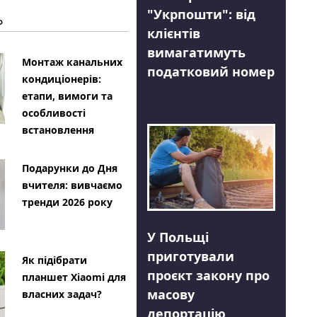
"Укрпошти": від
Ь
клієнтів
вимагатимуть
Монтаж канальних
податковий номер
кондиціонерів:
етапи, вимоги та
особливості
встановлення
Подарунки до Дня
вчителя: вивчаємо
тренди 2026 року
У Польщі
приготували
Як підібрати
проєкт закону про
планшет Xiaomi для
масову
власних задач?
депортацію