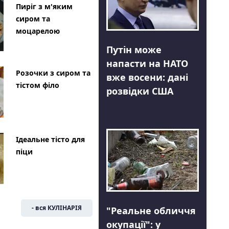
Пиріг з м'яким
сиром та
моцарелою
Путін може
напасти на НАТО
Розочки з сиром та
вже восени: дані
тістом філо
розвідки США
Ідеальне тісто для
піци
- вся КУЛІНАРІЯ
"Реальне обличчя
окупації": у