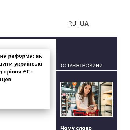
RU
UA
на реформа: як
ити українські
ОСТАННІ НОВИНИ
до рівня ЄС -
нцев
Чому слово