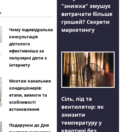
"знижка" змушує
Ь
витрачати більше
грошей? Секрети
маркетингу
Чому індивідуальна
консультація
дієтолога
ефективніша за
популярні дієти з
інтернету
Монтаж канальних
кондиціонерів:
етапи, вимоги та
Сіль, лід та
особливості
вентилятор: як
встановлення
знизити
температуру у
Подарунки до Дня
квартирі без