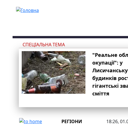
Перейти до основного вмісту
СПЕЦІАЛЬНА ТЕМА
"Реальне об
окупації": у
Лисичанську
будинків рос
гігантські з
сміття
РЕГІОНИ
18:26, 01.