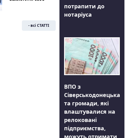
потрапити до
нотаріуса
- всі СТАТТІ
ВПО з
Сіверськодонецька
та громади, які
влаштувалися на
релоковані
підприємства,
можуть отримати