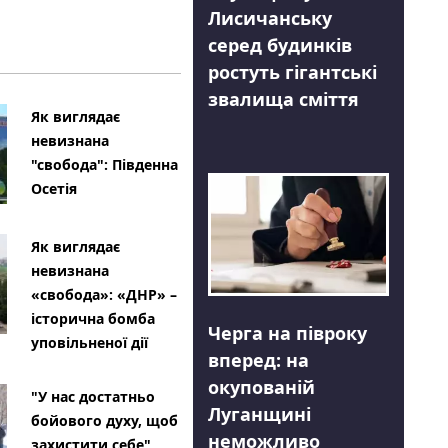
Лисичанську
серед будинків
ростуть гігантські
звалища сміття
Як виглядає
невизнана
"свобода": Південна
Осетія
Як виглядає
невизнана
«свобода»: «ДНР» –
історична бомба
Черга на півроку
уповільненої дії
вперед: на
окупованій
"У нас достатньо
Луганщині
бойового духу, щоб
неможливо
захистити себе"