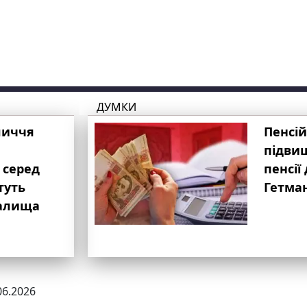
ДУМКИ
личчя
Пенсій
підвищ
 серед
пенсії 
туть
Гетма
валища
06.2026