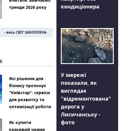
вчителя: вивчаємо
кондиціонера
тренди 2026 року
- весь СВІТ ЗАХОПЛЕНЬ
К
У мережі
Які рішення для
показали, як
бізнесу пропонує
виглядає
"Київстар": сервіси
"відремонтована"
для розвитку та
дорога у
оптимізації роботи
Лисичанську -
фото
Як купити
красивий номер