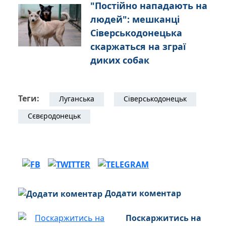
"Постійно нападають на
людей": мешканці
Сіверськодонецька
скаржаться на зграї
диких собак
Теги:
Луганська
Сіверськодонецьк
Сєвєродонецьк
Додати коментар
Поскаржитись на