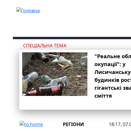
Перейти до основного вмісту
СПЕЦІАЛЬНА ТЕМА
"Реальне об
окупації": у
Лисичанську
будинків рос
гігантські з
сміття
РЕГІОНИ
18:17, 07.