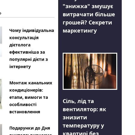
"знижка" змушує
Ь
витрачати більше
грошей? Секрети
маркетингу
Чому індивідуальна
консультація
дієтолога
ефективніша за
популярні дієти з
інтернету
Монтаж канальних
кондиціонерів:
етапи, вимоги та
Сіль, лід та
особливості
вентилятор: як
встановлення
знизити
температуру у
Подарунки до Дня
квартирі без