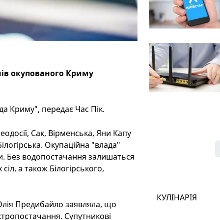
нів окупованого Криму
а Криму", передає Час Пік.
одосії, Сак, Вірменська, Яни Капу
Білогірська. Окупаційна "влада"
. Без водопостачання залишаться
сіл, а також Білогірського,
КУЛІНАРІЯ
 Юлія Предибайло заявляла, що
ектропостачання. Супутникові