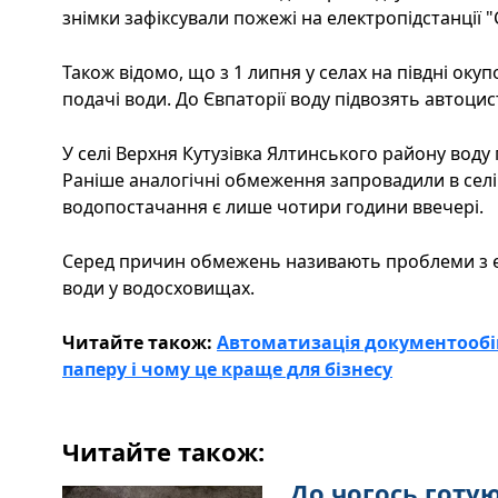
знімки зафіксували пожежі на електропідстанції "С
Також відомо, що з 1 липня у селах на півдні оку
подачі води. До Євпаторії воду підвозять автоци
У селі Верхня Кутузівка ​​Ялтинського району воду
Раніше аналогічні обмеження запровадили в селі
водопостачання є лише чотири години ввечері.
Серед причин обмежень називають проблеми з 
води у водосховищах.
Читайте також:
Автоматизація документообіг
паперу і чому це краще для бізнесу
Читайте також:
До чогось готу