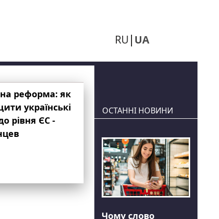
RU
UA
на реформа: як
ити українські
ОСТАННІ НОВИНИ
до рівня ЄС -
нцев
Чому слово