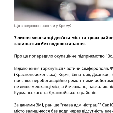
Що з водопостачанням у Криму?
7 липня мешканці дев'яти міст та трьох райо
залишаться без водопостачання.
Про це попередило окупаційне підприємство "Вод
Відключення торкнуться частини Сімферополя, Фе
(Красноперекопська), Керчі, Євпаторії, Джанкоя, 
пояснює перебої аварійно-ремонтними роботами
не лише мешканці міст, а й мешканці навколишніх 
Курманського та Джанкойського районів.
За даними ЗМІ, раніше "глава адміністрації" Сак
місто залишилося без води через відсутність ел