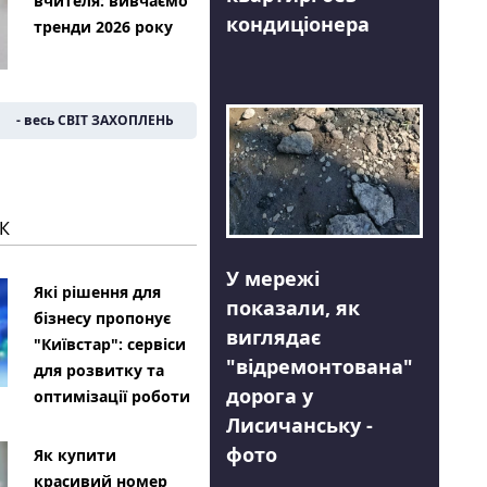
вчителя: вивчаємо
кондиціонера
тренди 2026 року
- весь СВІТ ЗАХОПЛЕНЬ
К
У мережі
Які рішення для
показали, як
бізнесу пропонує
виглядає
"Київстар": сервіси
"відремонтована"
для розвитку та
дорога у
оптимізації роботи
Лисичанську -
фото
Як купити
красивий номер