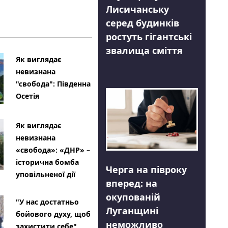
Лисичанську
серед будинків
ростуть гігантські
звалища сміття
Як виглядає
невизнана
"свобода": Південна
Осетія
Як виглядає
невизнана
«свобода»: «ДНР» –
історична бомба
Черга на півроку
уповільненої дії
вперед: на
окупованій
"У нас достатньо
Луганщині
бойового духу, щоб
неможливо
захистити себе"