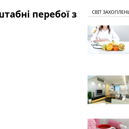
табні перебої з
СВІТ ЗАХОПЛЕН