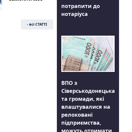
потрапити до
нотаріуса
- всі СТАТТІ
ВПО з
Сіверськодонецька
та громади, які
влаштувалися на
релоковані
підприємства,
можуть отримати