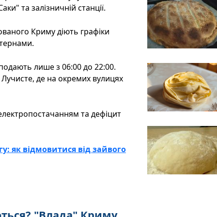
аки" та залізничній станції.
пованого Криму діють графіки
стернами.
 подають лише з 06:00 до 22:00.
 Лучисте, де на окремих вулицях
електропостачанням та дефіцит
у: як відмовитися від зайвого
ються? "Влада" Криму