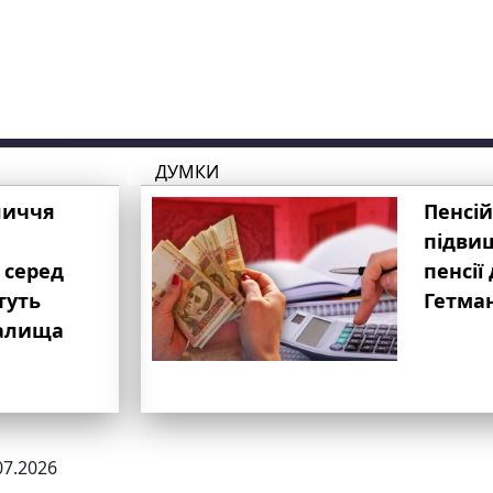
ДУМКИ
личчя
Пенсій
підвищ
 серед
пенсії 
туть
Гетма
валища
07.2026