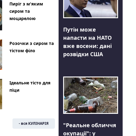
Пиріг з м'яким
сиром та
моцарелою
Путін може
напасти на НАТО
Розочки з сиром та
вже восени: дані
тістом філо
розвідки США
Ідеальне тісто для
піци
- вся КУЛІНАРІЯ
"Реальне обличчя
окупації": у