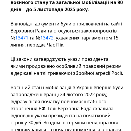
воєнного стану та загальної мобілізації на 90
днів – до 5 листопада 2025 року.
Відповідні документи були оприлюднені на сайті
Верховної Ради та стосуються законопроєктів
№
13471
та №
13472
, ухвалених парламентом 15
липня, передає Час Пік.
Ці закони затверджують укази президента,
якими продовжено особливий правовий режим
в державі на тлі триваючої збройної агресії Росії.
Воєнний стан і мобілізація в Україні вперше були
запроваджені вранці 24 лютого 2022 року,
відразу після початку повномасштабного
вторгнення РФ. Тоді Верховна Рада схвалила
відповідні укази президента на початковий
строк у 30 діб. Згодом ці терміни неодноразово
подовжувалися – спочатку щомісяця, а з травня