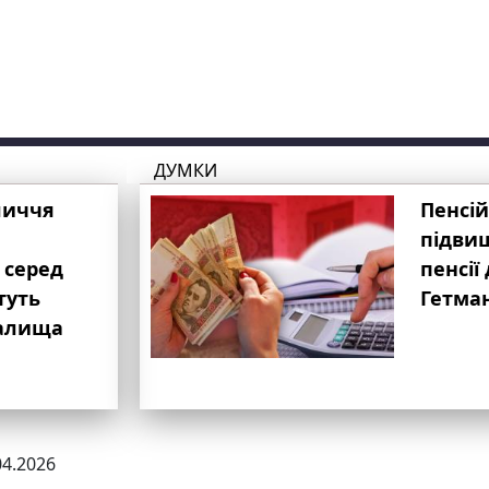
ДУМКИ
личчя
Пенсій
підвищ
 серед
пенсії 
туть
Гетма
валища
04.2026