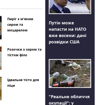
Пиріг з м'яким
Путін може
сиром та
напасти на НАТО
моцарелою
вже восени: дані
розвідки США
Розочки з сиром та
тістом філо
Ідеальне тісто для
піци
"Реальне обличчя
окупації": у