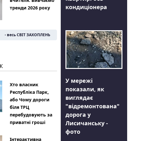
вчителя: вивчаємо
кондиціонера
тренди 2026 року
- весь СВІТ ЗАХОПЛЕНЬ
К
У мережі
Хто власник
показали, як
Республіка Парк,
виглядає
або Чому дороги
"відремонтована"
біля ТРЦ
дорога у
перебудовують за
Лисичанську -
приватні гроші
фото
Інтерактивна