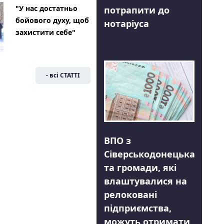
"У нас достатньо
потрапити до
бойового духу, щоб
нотаріуса
захистити себе"
- всі СТАТТІ
ВПО з
Сіверськодонецька
та громади, які
влаштувалися на
релоковані
підприємства,
можуть отримати