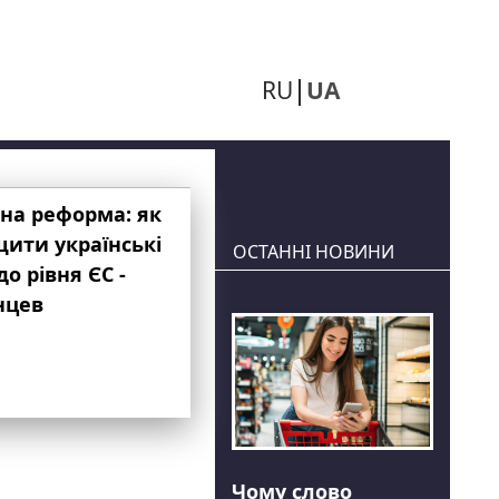
RU
UA
на реформа: як
ити українські
ОСТАННІ НОВИНИ
до рівня ЄС -
нцев
Чому слово