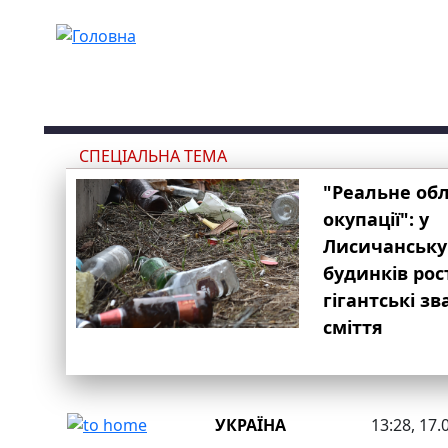
Перейти до основного вмісту
СПЕЦІАЛЬНА ТЕМА
"Реальне об
окупації": у
Лисичанську
будинків рос
гігантські з
сміття
УКРАЇНА
13:28, 17.