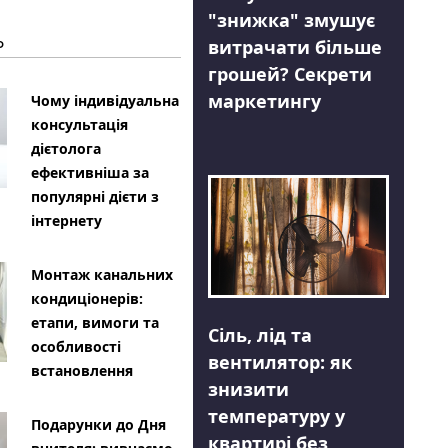
"знижка" змушує
Ь
витрачати більше
грошей? Секрети
маркетингу
Чому індивідуальна
консультація
дієтолога
ефективніша за
популярні дієти з
інтернету
Монтаж канальних
кондиціонерів:
етапи, вимоги та
Сіль, лід та
особливості
вентилятор: як
встановлення
знизити
температуру у
Подарунки до Дня
квартирі без