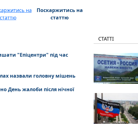
Поскаржитись на
статтю
СТАТТІ
ишати "Епіцентри" під час
силах назвали головну мішень
ено День жалоби після нічної