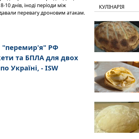
-10 днів, іноді періоди між
КУЛІНАРІЯ
ддавали перевагу дроновим атакам.
 "перемир'я" РФ
ети та БПЛА для двох
о Україні, - ISW