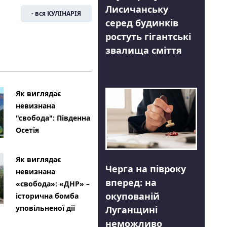
Лисичанську
- вся КУЛІНАРІЯ
серед будинків
ростуть гігантські
звалища сміття
Як виглядає
невизнана
"свобода": Південна
Осетія
Як виглядає
Черга на півроку
невизнана
вперед: на
«свобода»: «ДНР» –
окупованій
історична бомба
уповільненої дії
Луганщині
неможливо