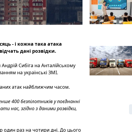
сяць - і кожна така атака
відчать дані розвідки.
 Андрій Сибіга на Анталійському
анням на українські ЗМІ.
ваних атак найближчим часом.
енше 400 безпілотників у поєднанні
ти нас, згідно з даними розвідки,
р один раз на чотири дні. До цього