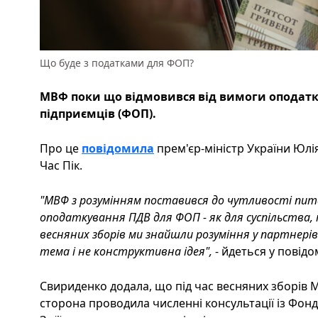
Що буде з податками для ФОП?
МВФ поки що відмовився від вимоги оподатк
підприємців (ФОП).
Про це
повідомила
прем'єр-міністр України Юлі
Час Пік.
"МВФ з розумінням поставився до чутливості пи
оподаткування ПДВ для ФОП - як для суспільства, 
весняних зборів ми знайшли розуміння у партнерів
тема і не конструктивна ідея",
- йдеться у повідо
Свириденко додала, що під час весняних зборів 
сторона проводила численні консультації із Фо