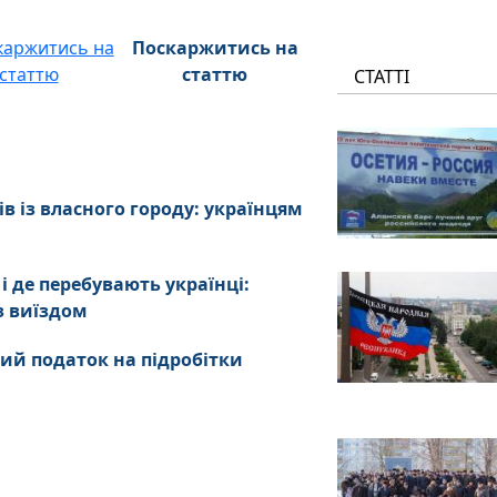
Поскаржитись на
статтю
СТАТТІ
в із власного городу: українцям
 де перебувають українці:
з виїздом
мий податок на підробітки