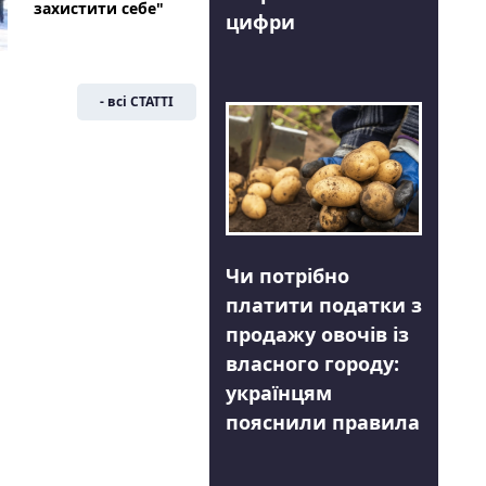
захистити себе"
цифри
- всі СТАТТІ
Чи потрібно
платити податки з
продажу овочів із
власного городу:
українцям
пояснили правила