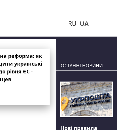
RU
UA
на реформа: як
ити українські
ОСТАННІ НОВИНИ
до рівня ЄС -
нцев
Нові правила