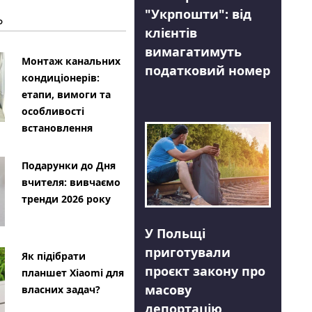
"Укрпошти": від
Ь
клієнтів
вимагатимуть
Монтаж канальних
податковий номер
кондиціонерів:
етапи, вимоги та
особливості
встановлення
Подарунки до Дня
вчителя: вивчаємо
тренди 2026 року
У Польщі
приготували
Як підібрати
проєкт закону про
планшет Xiaomi для
масову
власних задач?
депортацію