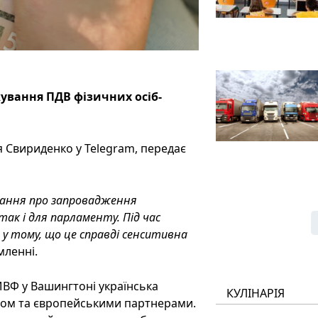
ування ПДВ фізичних осіб-
я Свириденко у Telegram, передає
тання про запровадження
так і для парламенту. Під час
 у тому, що це справді сенситивна
мленні.
МВФ у Вашингтоні українська
КУЛІНАРІЯ
ндом та європейськими партнерами.