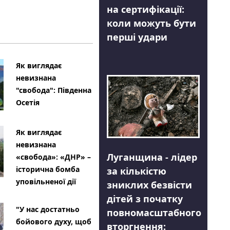
на сертифікації:
коли можуть бути
перші удари
Як виглядає
невизнана
"свобода": Південна
Осетія
Як виглядає
невизнана
Луганщина - лідер
«свобода»: «ДНР» –
історична бомба
за кількістю
уповільненої дії
зниклих безвісти
дітей з початку
"У нас достатньо
повномасштабного
бойового духу, щоб
вторгнення: