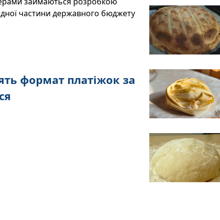
тнерами займаються розробкою
одної частини державного бюджету
лять формат платіжок за
ся