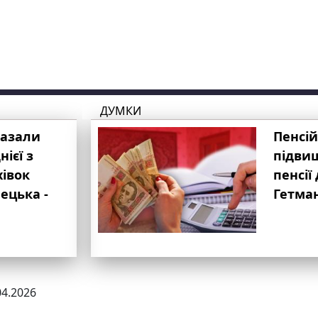
ДУМКИ
казали
Пенсій
ієї з
підвищ
хівок
пенсії 
ецька -
Гетма
04.2026