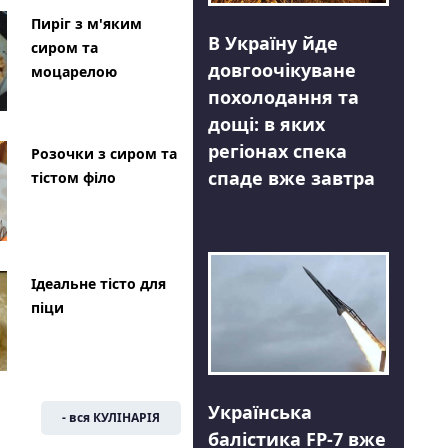
Пиріг з м'яким
В Україну йде
сиром та
довгоочікуване
моцарелою
похолодання та
дощі: в яких
регіонах спека
Розочки з сиром та
спаде вже завтра
тістом філо
Ідеальне тісто для
піци
Українська
- вся КУЛІНАРІЯ
балістика FP-7 вже