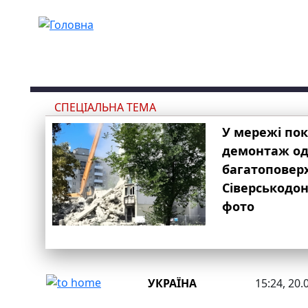
Перейти до основного вмісту
СПЕЦІАЛЬНА ТЕМА
У мережі по
демонтаж одн
багатоповер
Сіверськодон
фото
УКРАЇНА
15:24, 20.