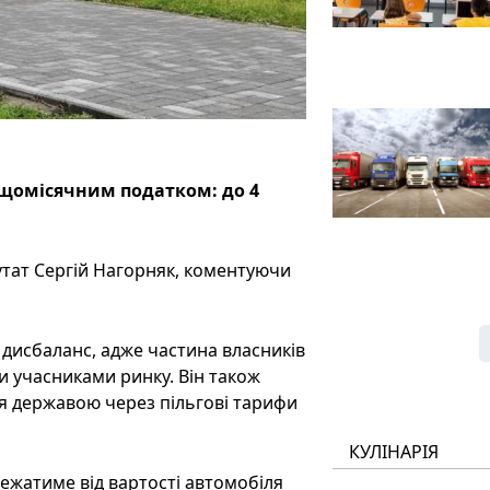
 щомісячним податком: до 4
утат Сергій Нагорняк, коментуючи
дисбаланс, адже частина власників
и учасниками ринку. Він також
я державою через пільгові тарифи
КУЛІНАРІЯ
ежатиме від вартості автомобіля