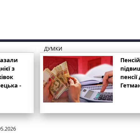
ДУМКИ
казали
Пенсій
ієї з
підвищ
хівок
пенсії 
ецька -
Гетма
05.2026