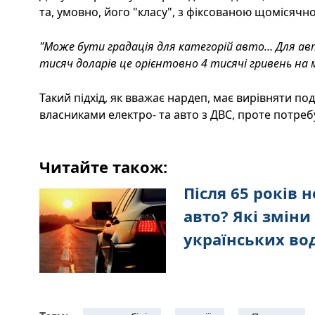
та, умовно, його "класу", з фіксованою щомісячн
"Може бути градація для категорій авто… Для ав
тисяч доларів це орієнтовно 4 тисячі гривень на м
Такий підхід, як вважає нардеп, має вирівняти п
власниками електро- та авто з ДВС, проте потре
Читайте також:
Після 65 років 
авто? Які зміни
українських вод