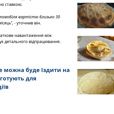
ою ставкою.
томобіля вартістю близько 30
ісяць",
- уточнив він.
одаткове навантаження між
бує детального відпрацювання.
не можна буде їздити на
 готують для
іїв