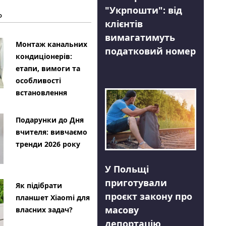
"Укрпошти": від
Ь
клієнтів
вимагатимуть
Монтаж канальних
податковий номер
кондиціонерів:
етапи, вимоги та
особливості
встановлення
Подарунки до Дня
вчителя: вивчаємо
тренди 2026 року
У Польщі
приготували
Як підібрати
проєкт закону про
планшет Xiaomi для
масову
власних задач?
депортацію