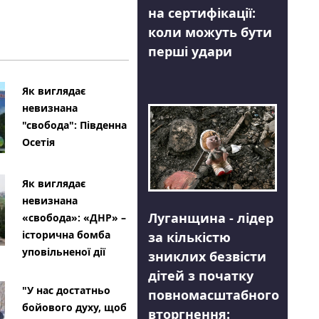
на сертифікації:
коли можуть бути
перші удари
Як виглядає
невизнана
"свобода": Південна
Осетія
Як виглядає
невизнана
Луганщина - лідер
«свобода»: «ДНР» –
історична бомба
за кількістю
уповільненої дії
зниклих безвісти
дітей з початку
"У нас достатньо
повномасштабного
бойового духу, щоб
вторгнення: