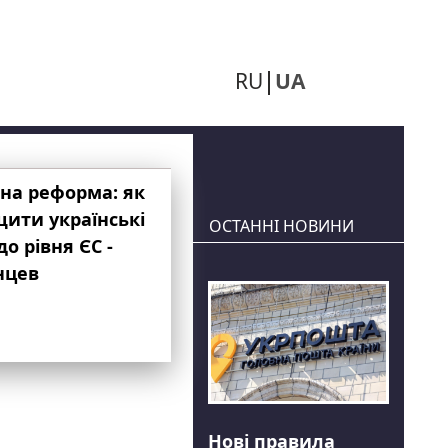
RU
UA
на реформа: як
ити українські
ОСТАННІ НОВИНИ
до рівня ЄС -
нцев
Нові правила