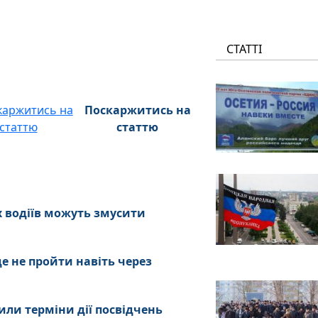
СТАТТІ
Поскаржитись на
статтю
их водіїв можуть змусити
де не пройти навіть через
или терміни дії посвідчень