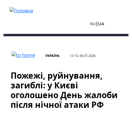
Перейти до основного вмісту
RU
UA
УКРАЇНА
12:13, 06.07.2026
Пожежі, руйнування,
загиблі: у Києві
оголошено День жалоби
після нічної атаки РФ