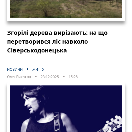
Згорілі дерева вирізають: на що
перетворився ліс навколо
Сіверськодонецька
НОВИНИ
ЖИТТЯ
Олег Білоусов
23:12:2025
15:28