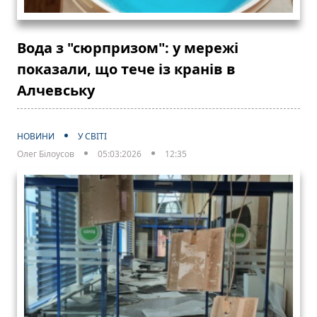
Вода з "сюрпризом": у мережі
показали, що тече із кранів в
Алчевську
НОВИНИ
У СВІТІ
Олег Білоусов
05:03:2026
12:35