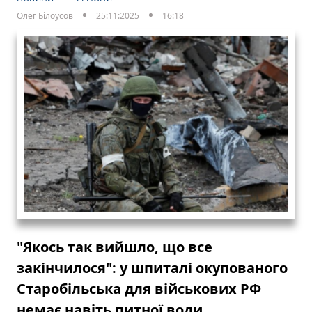
Олег Білоусов
25:11:2025
16:18
"Якось так вийшло, що все
закінчилося": у шпиталі окупованого
Старобільська для військових РФ
немає навіть питної води