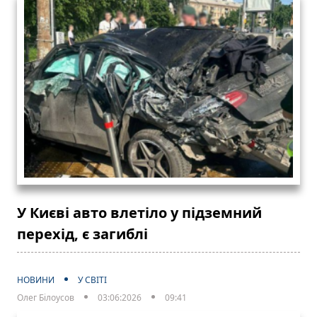
У Києві авто влетіло у підземний
перехід, є загиблі
НОВИНИ
У СВІТІ
Олег Білоусов
03:06:2026
09:41