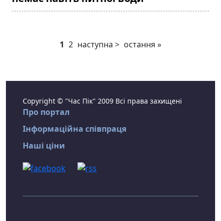
1
2
наступна >
остання »
Copyright © "Час Пік" 2009 Всі права захищені
Про портал
Інформаційна співпраця
Наші ціни