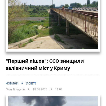
"Перший пішов": ССО знищили
залізничний міст у Криму
НОВИНИ
У СВІТІ
Олег Білоусов
18:06:2026
11:03