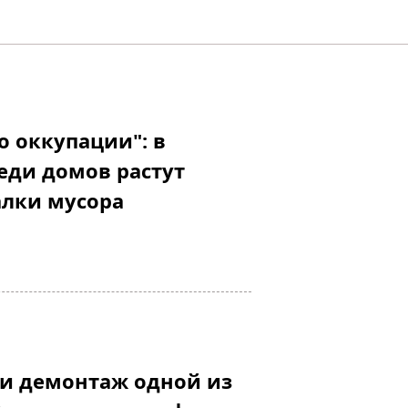
о оккупации": в
еди домов растут
алки мусора
ли демонтаж одной из