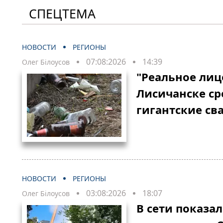
СПЕЦТЕМА
НОВОСТИ
РЕГИОНЫ
07:08:2026
14:39
Олег Білоусов
"Реальное лиц
Лисичанске ср
гигантские св
НОВОСТИ
РЕГИОНЫ
03:08:2026
18:07
Олег Білоусов
В сети показа