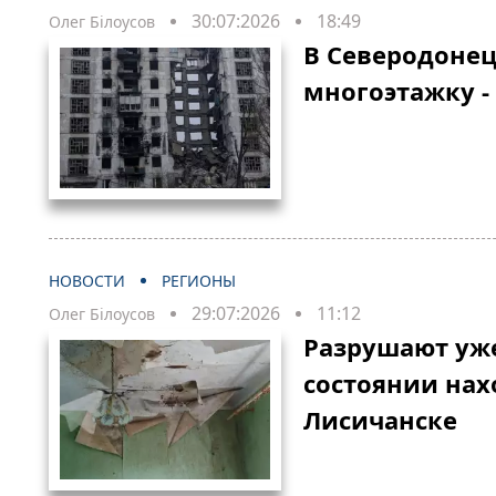
30:07:2026
18:49
Олег Білоусов
В Северодонец
многоэтажку -
НОВОСТИ
РЕГИОНЫ
29:07:2026
11:12
Олег Білоусов
Разрушают уже
состоянии нах
Лисичанске