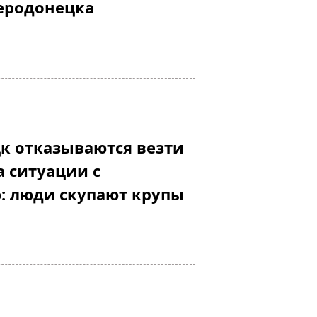
еродонецка
к отказываются везти
а ситуации с
: люди скупают крупы