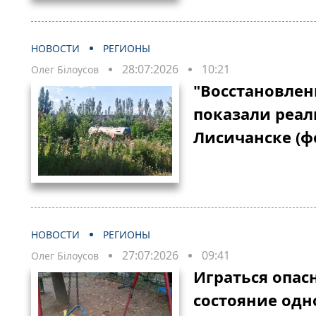
НОВОСТИ
РЕГИОНЫ
28:07:2026
10:21
Олег Білоусов
"Восстановлени
показали реал
Лисичанске (ф
НОВОСТИ
РЕГИОНЫ
27:07:2026
09:41
Олег Білоусов
Играться опасн
состояние одн