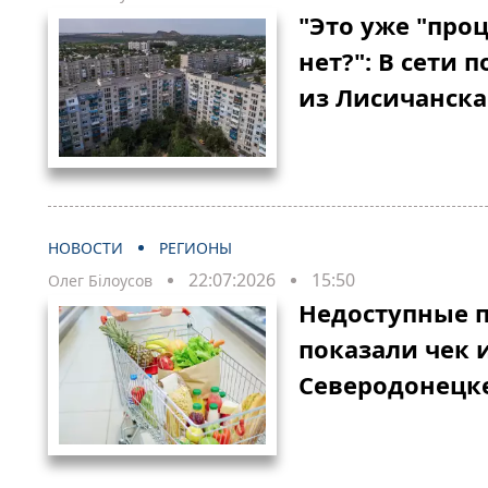
"Это уже "про
нет?": В сети
из Лисичанска
НОВОСТИ
РЕГИОНЫ
22:07:2026
15:50
Олег Білоусов
Недоступные п
показали чек 
Северодонецк