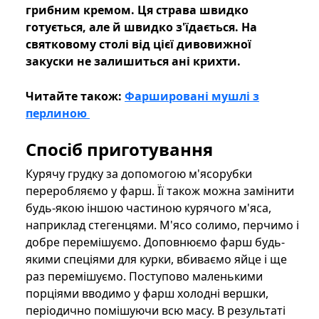
грибним кремом. Ця страва швидко
готується, але й швидко з'їдається. На
святковому столі від цієї дивовижної
закуски не залишиться ані крихти.
Читайте також:
Фаршировані мушлі з
перлиною
Спосіб приготування
Курячу грудку за допомогою м'ясорубки
переробляємо у фарш. Її також можна замінити
будь-якою іншою частиною курячого м'яса,
наприклад стегенцями. М'ясо солимо, перчимо і
добре перемішуємо. Доповнюємо фарш будь-
якими спеціями для курки, вбиваємо яйце і ще
раз перемішуємо. Поступово маленькими
порціями вводимо у фарш холодні вершки,
періодично помішуючи всю масу. В результаті