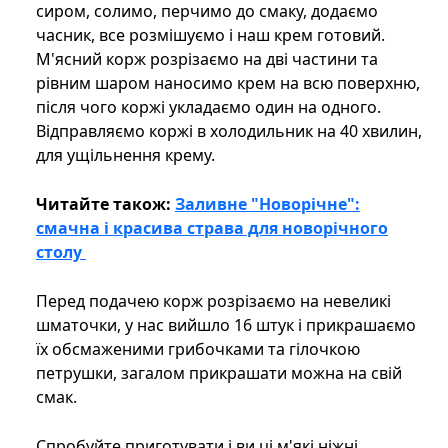
сиром, солимо, перчимо до смаку, додаємо
часник, все розмішуємо і наш крем готовий.
М'ясний корж розрізаємо на дві частини та
рівним шаром наносимо крем на всю поверхню,
після чого коржі укладаємо один на одного.
Відправляємо коржі в холодильник на 40 хвилин,
для ущільнення крему.
Читайте також:
Заливне "Новорічне":
смачна і красива страва для новорічного
столу
Перед подачею корж розрізаємо на невеликі
шматочки, у нас вийшло 16 штук і прикрашаємо
їх обсмаженими грибочками та гілочкою
петрушки, загалом прикрашати можна на свій
смак.
Спробуйте приготувати і ви ці м'які ніжні