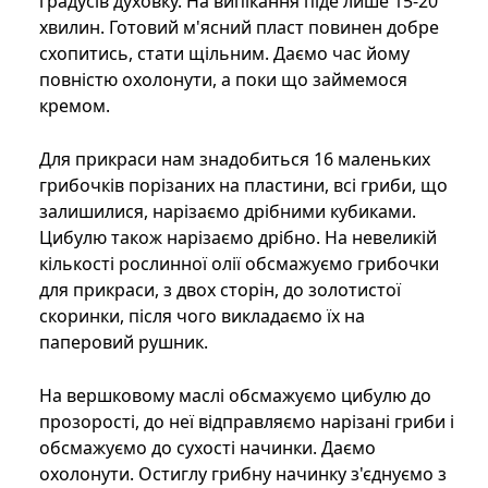
градусів духовку. На випікання піде лише 15-20
хвилин. Готовий м'ясний пласт повинен добре
схопитись, стати щільним. Даємо час йому
повністю охолонути, а поки що займемося
кремом.
Для прикраси нам знадобиться 16 маленьких
грибочків порізаних на пластини, всі гриби, що
залишилися, нарізаємо дрібними кубиками.
Цибулю також нарізаємо дрібно. На невеликій
кількості рослинної олії обсмажуємо грибочки
для прикраси, з двох сторін, до золотистої
скоринки, після чого викладаємо їх на
паперовий рушник.
На вершковому маслі обсмажуємо цибулю до
прозорості, до неї відправляємо нарізані гриби і
обсмажуємо до сухості начинки. Даємо
охолонути. Остиглу грибну начинку з'єднуємо з