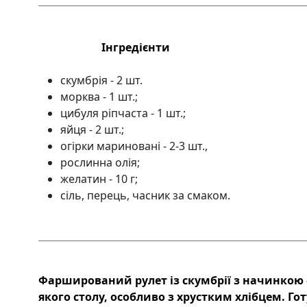
Інгредієнти
скумбрія - 2 шт.
морква - 1 шт.;
цибуля ріпчаста - 1 шт.;
яйця - 2 шт.;
огірки мариновані - 2-3 шт.,
рослинна олія;
желатин - 10 г;
сіль, перець, часник за смаком.
Фарширований рулет із скумбрії з начинкою –
якого столу, особливо з хрустким хлібцем. Го