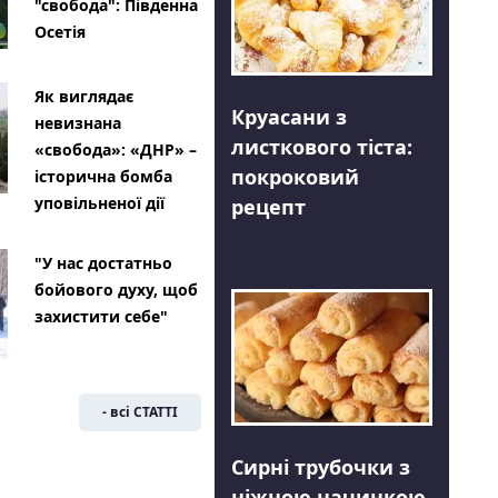
"свобода": Південна
Осетія
Як виглядає
Круасани з
невизнана
листкового тіста:
«свобода»: «ДНР» –
покроковий
історична бомба
уповільненої дії
рецепт
"У нас достатньо
бойового духу, щоб
захистити себе"
- всі СТАТТІ
Сирні трубочки з
ніжною начинкою