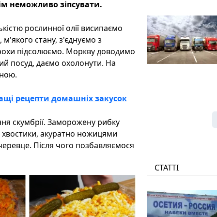
сім неможливо зіпсувати.
ькістю рослинної олії висипаємо
м'якого стану, з'єднуємо з
трохи підсолюємо. Моркву доводимо
ий посуд, даємо охолонути. На
дною.
ащі рецепти домашніх закусок
ня скумбрії. Заморожену рибку
 хвостики, акуратно ножицями
 черевце. Після чого позбавляємося
СТАТТІ