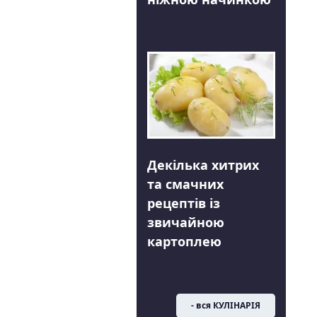
Декілька хитрих
та смачних
рецептів із
звичайною
картоплею
- вся КУЛІНАРІЯ