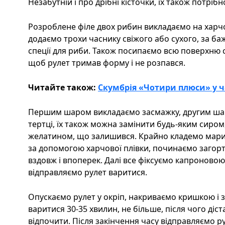
Незабутній і про дрібні кісточки, їх також потріб
Розроблене філе двох рибин викладаємо на харчо
додаємо трохи часнику свіжого або сухого, за б
спеції для риби. Також посипаємо всю поверхню с
щоб рулет тримав форму і не розпався.
Читайте також:
Скумбрія «Чотири плюси» у ч
Першим шаром викладаємо засмажку, другим шар
тертці, їх також можна замінити будь-яким сиром
желатином, що залишився. Крайно кладемо марин
за допомогою харчової плівки, починаємо загорта
вздовж і впоперек. Далі все фіксуємо капроново
відправляємо рулет варитися.
Опускаємо рулет у окріп, накриваємо кришкою і 
варитися 30-35 хвилин, не більше, після чого діст
відпочити. Після закінчення часу відправляємо р