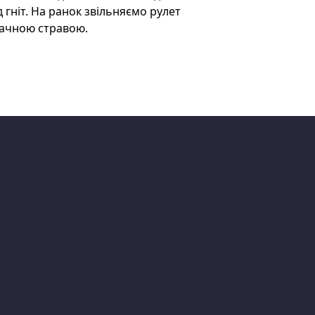
д гніт. На ранок звільняємо рулет
смачною стравою.