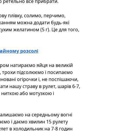
но ретельно все прибрати.
ву плівку, солимо, перчимо,
ажанням можна додати будь-які
ухим желатином (5 г). Це для того,
айному розсолі
ом натираємо яйця на великій
, трохи підсолюємо і посипаємо
овані огірочки і, не поспішаючи,
ти нашу страву в рулет, шарів 6-7,
ю ниткою або мотузкою і
залишаємо на середньому вогні
аємо і даємо хвилин 15 рулету
улет в холодильник на 7-8 годин