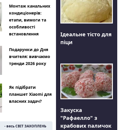
Монтаж канальних
кондиціонерів:
етапи, вимоги та
особливості
Ідеальне тісто для
встановлення
піци
Подарунки до Дня
вчителя: вивчаємо
тренди 2026 року
Як підібрати
планшет Xiaomi для
власних задач?
Закуска
"Рафаелло" з
крабових паличок
- весь СВІТ ЗАХОПЛЕНЬ