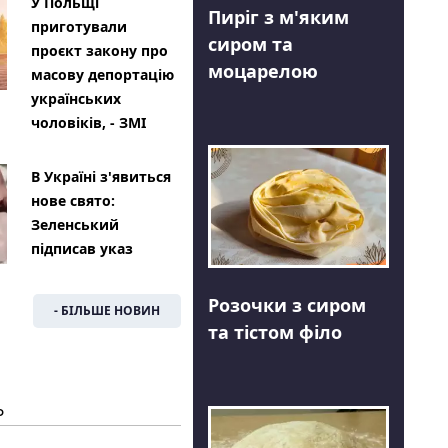
У Польщі
Пиріг з м'яким
приготували
сиром та
проєкт закону про
моцарелою
масову депортацію
українських
чоловіків, - ЗМІ
В Україні з'явиться
нове свято:
Зеленський
підписав указ
Розочки з сиром
- БІЛЬШЕ НОВИН
та тістом філо
Ь