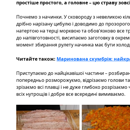
простіше простого, а головне – цю страву зов
Почнемо з начинки. У сковороду з невеликою кіл
дрібно нарізану цибулю і доводимо до прозорого, 
натертою на терці морквою та обов'язково все 
до напівготовності, висипаємо заготовку в окрем
момент збирання рулету начинка має бути холо
Читайте також:
Маринована скумбрія: найкр
Приступаємо до найцікавішої частини – розбиран
попередньо розморожуємо, відрізаємо голови та
зрізаємо всі плавці і не дуже глибоко розрізаємо
всіх нутрощів і добре все всередині вимиваємо.