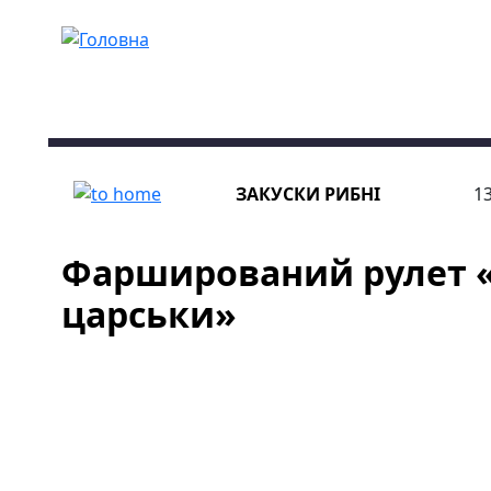
Перейти до основного вмісту
ЗАКУСКИ
РИБНІ
13
Фарширований рулет «
царськи»