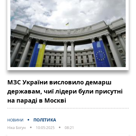
МЗС України висловило демарш
державам, чиї лідери були присутні
на параді в Москві
ПОЛІТИКА
НОВИНИ
Ніка Богун
10:05:2025
08:21