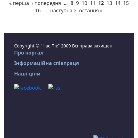
« перша
‹ попередня
…
8
9
10
11
12
13
14
15
16
…
наступна >
остання »
Copyright © "Час Пік" 2009 Всі права захищені
Про портал
Інформаційна співпраця
Наші ціни