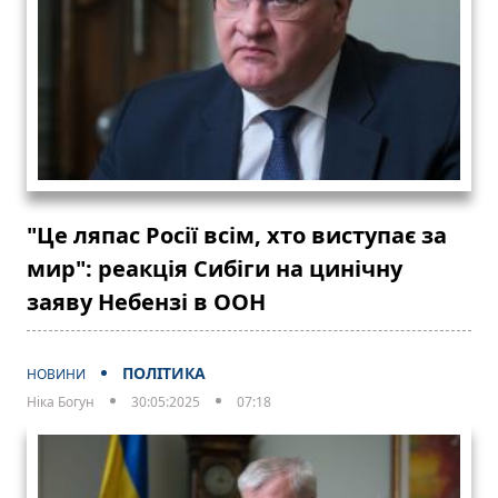
"Це ляпас Росії всім, хто виступає за
мир": реакція Сибіги на цинічну
заяву Небензі в ООН
ПОЛІТИКА
НОВИНИ
Ніка Богун
30:05:2025
07:18