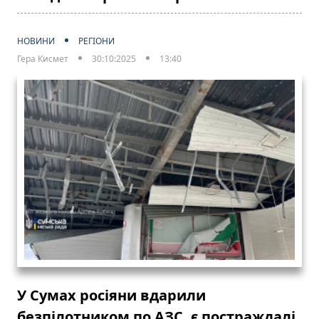
НОВИНИ
РЕГІОНИ
Гера Кисмет
30:10:2025
13:40
У Сумах росіяни вдарили
безпілотником по АЗС, є постраждалі