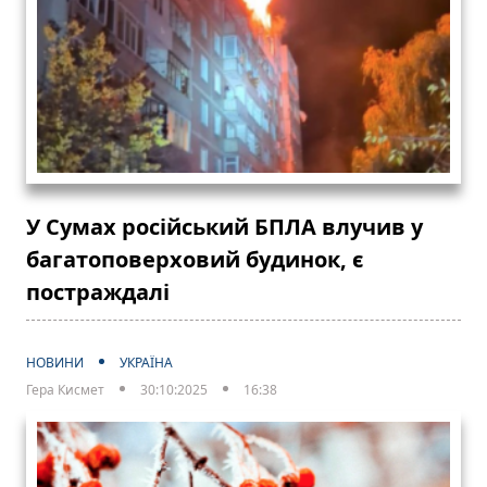
У Сумах російський БПЛА влучив у
багатоповерховий будинок, є
постраждалі
НОВИНИ
УКРАЇНА
Гера Кисмет
30:10:2025
16:38