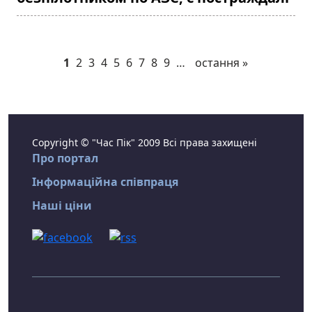
1
2
3
4
5
6
7
8
9
…
остання »
Copyright © "Час Пік" 2009 Всі права захищені
Про портал
Інформаційна співпраця
Наші ціни