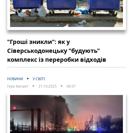
"Гроші зникли": як у
Сіверськодонецьку "будують"
комплекс із переробки відходів
НОВИНИ
У СВІТІ
Гера Кисмет
31:10:2025
08:37