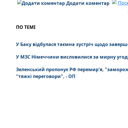
Додати коментар
ПО ТЕМІ
У Баку відбулася таємна зустріч щодо завершен
У МЗС Німеччини висловилися за мирну угоду
Зеленський пропонує РФ перемир'я, "заморожу
"тяжкі переговори", - ОП