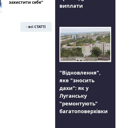
захистити себе"
виплати
- всі СТАТТІ
"Відновлення",
яке "зносить
дахи": як у
Луганську
"ремонтують"
багатоповерхівки