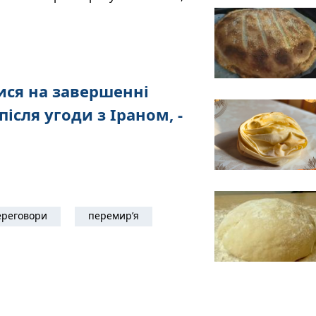
ся на завершенні
після угоди з Іраном, -
ереговори
перемир’я