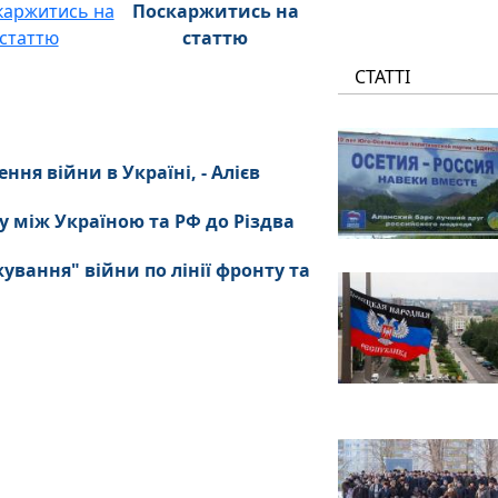
Поскаржитись на
статтю
СТАТТІ
ня війни в Україні, - Алієв
 між Україною та РФ до Різдва
вання" війни по лінії фронту та