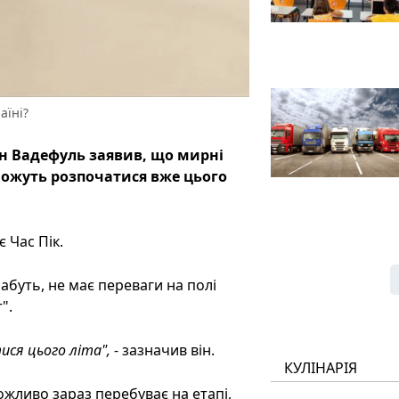
аїні?
н Вадефуль заявив, що мирні
можуть розпочатися вже цього
 Час Пік.
абуть, не має переваги на полі
".
ся цього літа",
- зазначив він.
КУЛІНАРІЯ
можливо зараз перебуває на етапі,