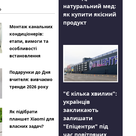
натуральний мед:
Ь
як купити якісний
продукт
Монтаж канальних
кондиціонерів:
етапи, вимоги та
особливості
встановлення
Подарунки до Дня
вчителя: вивчаємо
тренди 2026 року
"Є кілька хвилин":
українців
закликають
Як підібрати
залишати
планшет Xiaomi для
"Епіцентри" під
власних задач?
час повітряних