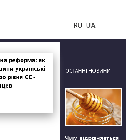
RU
UA
на реформа: як
ити українські
ОСТАННІ НОВИНИ
до рівня ЄС -
нцев
Чим відрізняється