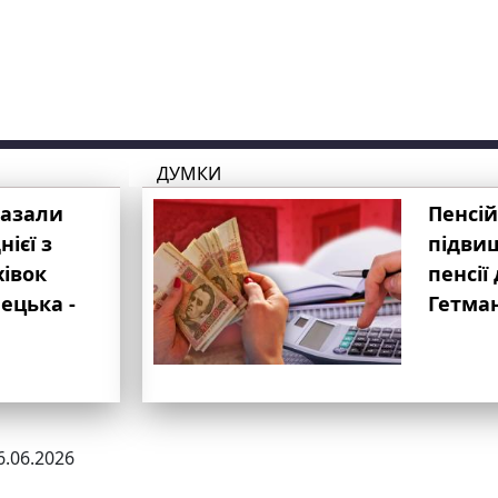
ДУМКИ
казали
Пенсій
ієї з
підвищ
хівок
пенсії 
ецька -
Гетма
6.06.2026