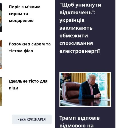
"Щоб уникнути
Пиріг з м'яким
відключень":
сиром та
українців
моцарелою
закликають
обмежити
споживання
Розочки з сиром та
електроенергії
тістом філо
Ідеальне тісто для
піци
Трамп відповів
- вся КУЛІНАРІЯ
відмовою на