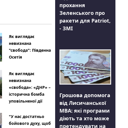
прохання
Зеленського про
ракети для Patriot,
- ЗМІ
Як виглядає
невизнана
"свобода": Південна
Осетія
Як виглядає
невизнана
«свобода»: «ДНР» –
історична бомба
Грошова допомога
уповільненої дії
від Лисичанської
МВА: які програми
"У нас достатньо
діють та хто може
бойового духу, щоб
претендувати на