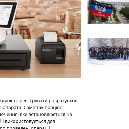
жливість реєструвати розрахункові
о апарата. Саме так працює
ечення, яке встановлюється на
 і використовується для
про проведені операції