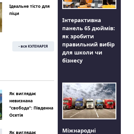
Ідеальне тісто для
піци
Інтерактивна
панель 65 дюймів:
як зробити
правильний вибір
- вся КУЛІНАРІЯ
для школи чи
бізнесу
Як виглядає
невизнана
"свобода": Південна
Осетія
Міжнародні
Як виглядає