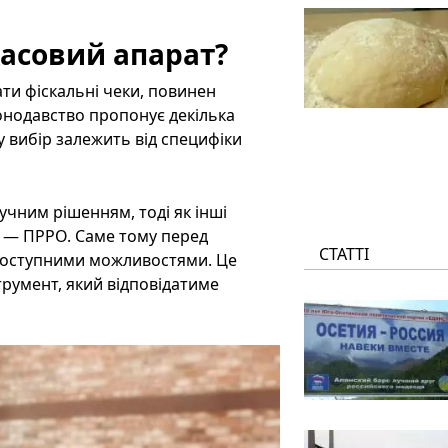
касовий апарат?
ти фіскальні чеки, повинен
онодавство пропонує декілька
у вибір залежить від специфіки
чним рішенням, тоді як інші
 — ПРРО. Саме тому перед
СТАТТІ
доступними можливостями. Це
трумент, який відповідатиме