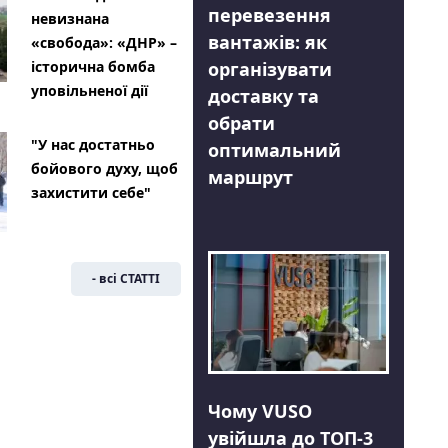
перевезення
невизнана
вантажів: як
«свобода»: «ДНР» –
організувати
історична бомба
уповільненої дії
доставку та
обрати
"У нас достатньо
оптимальний
бойового духу, щоб
маршрут
захистити себе"
- всі СТАТТІ
Чому VUSO
увійшла до ТОП-3