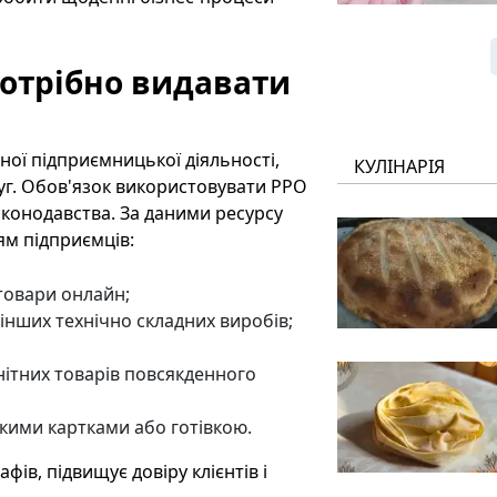
потрібно видавати
ної підприємницької діяльності,
КУЛІНАРІЯ
уг. Обов'язок використовувати РРО
аконодавства. За даними ресурсу
ям підприємців:
товари онлайн;
 інших технічно складних виробів;
анітних товарів повсякденного
кими картками або готівкою.
в, підвищує довіру клієнтів і