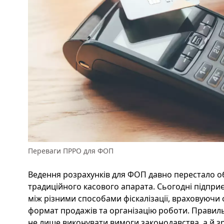
Переваги ПРРО для ФОП
Ведення розрахунків для ФОП давно перестало 
традиційного касового апарата. Сьогодні підпр
між різними способами фіскалізації, враховуючи о
формат продажів та організацію роботи. Правил
не лише виконувати вимоги законодавства, а й з