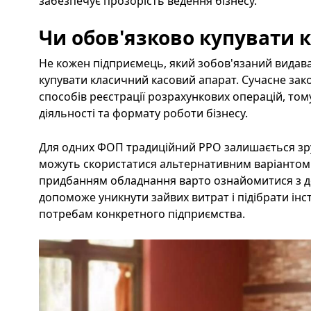
забезпечує прозорість ведення бізнесу.
Чи обов'язково купувати 
Не кожен підприємець, який зобов'язаний видава
купувати класичний касовий апарат. Сучасне зак
способів реєстрації розрахункових операцій, том
діяльності та формату роботи бізнесу.
Для одних ФОП традиційний РРО залишається зру
можуть скористатися альтернативним варіантом
придбанням обладнання варто ознайомитися з 
допоможе уникнути зайвих витрат і підібрати інс
потребам конкретного підприємства.