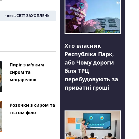
- весь СВІТ ЗАХОПЛЕНЬ
Хто власник
Республіка Парк,
або Чому дороги
Пиріг з м'яким
біля ТРЦ
сиром та
перебудовують за
моцарелою
приватні гроші
Розочки з сиром та
тістом філо