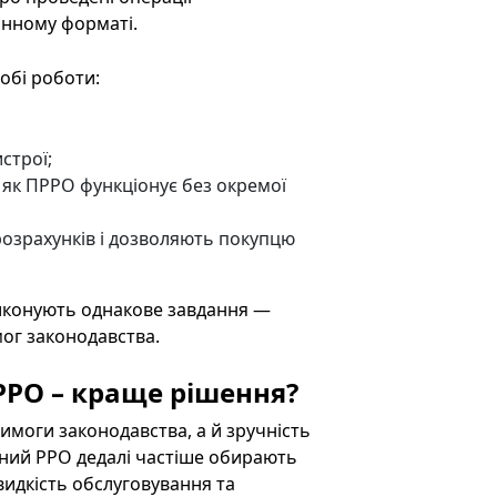
онному форматі.
обі роботи:
строї;
 як ПРРО функціонує без окремої
розрахунків і дозволяють покупцю
 виконують однакове завдання —
мог законодавства.
РРО – краще рішення?
имоги законодавства, а й зручність
мний РРО дедалі частіше обирають
видкість обслуговування та