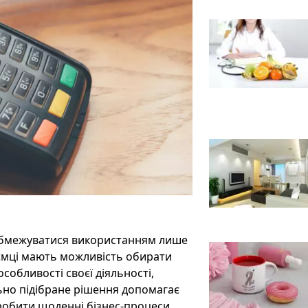
обмежуватися використанням лише
иємці мають можливість обирати
собливості своєї діяльності,
ьно підібране рішення допомагає
робити щоденні бізнес-процеси