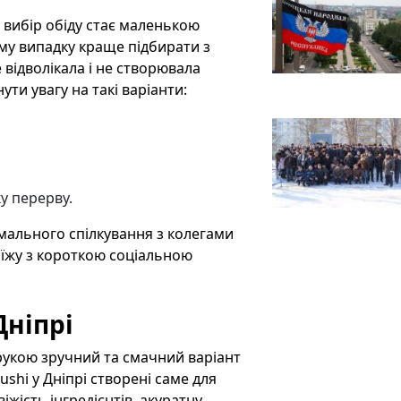
 вибір обіду стає маленькою
ому випадку краще підбирати з
 відволікала і не створювала
ути увагу на такі варіанти:
ку перерву.
мального спілкування з колегами
 їжу з короткою соціальною
Дніпрі
укою зручний та смачний варіант
ushi у Дніпрі створені саме для
жість інгредієнтів, акуратну