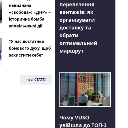
перевезення
невизнана
вантажів: як
«свобода»: «ДНР» –
організувати
історична бомба
уповільненої дії
доставку та
обрати
"У нас достатньо
оптимальний
бойового духу, щоб
маршрут
захистити себе"
- всі СТАТТІ
Чому VUSO
увійшла до ТОП-3