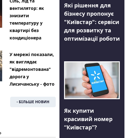
Сіль, лід та
Які рішення для
вентилятор: як
бізнесу пропонує
знизити
"Київстар": сервіси
температуру у
для розвитку та
квартирі без
оптимізації роботи
кондиціонера
У мережі показали,
як виглядає
"відремонтована"
дорога у
Лисичанську - фото
- БІЛЬШЕ НОВИН
Як купити
красивий номер
“Київстар”?
Ь