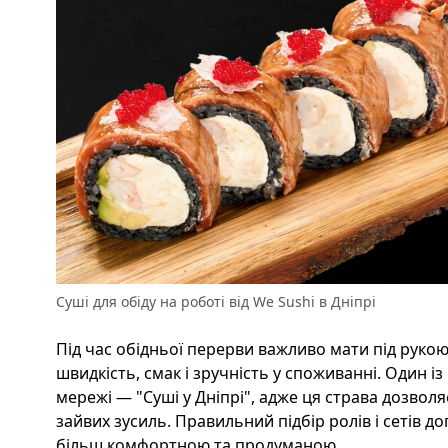
Суші для обіду на роботі від We Sushi в Дніпрі
Під час обідньої перерви важливо мати під рукою 
швидкість, смак і зручність у споживанні. Один і
мережі — "Суші у Дніпрі", адже ця страва дозволя
зайвих зусиль. Правильний підбір ролів і сетів 
більш комфортною та продуманою.