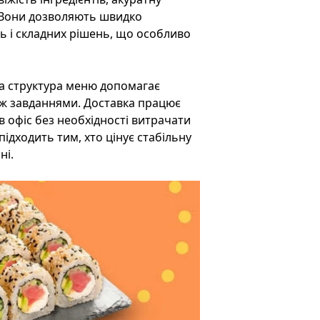
. Вони дозволяють швидко
нь і складних рішень, що особливо
а структура меню допомагає
іж завданнями. Доставка працює
 офіс без необхідності витрачати
підходить тим, хто цінує стабільну
ні.