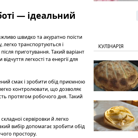
боті — ідеальний
важливо швидко та акуратно поїсти
у, легко транспортуються і
КУЛІНАРІЯ
 після приготування. Такий варіант
відчуття легкості та енергії для
ений смак і зробити обід приємною
 легко контролювати, що дозволяє
сть протягом робочого дня. Такий
складної сервіровки й легко
акий вибір допомагає зробити обід
чого простору.