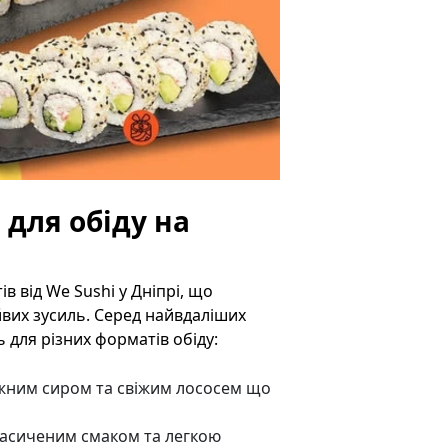
 для обіду на
ів від We Sushi у Дніпрі, що
йвих зусиль. Серед найвдаліших
ть для різних форматів обіду:
іжним сиром та свіжим лососем що
насиченим смаком та легкою