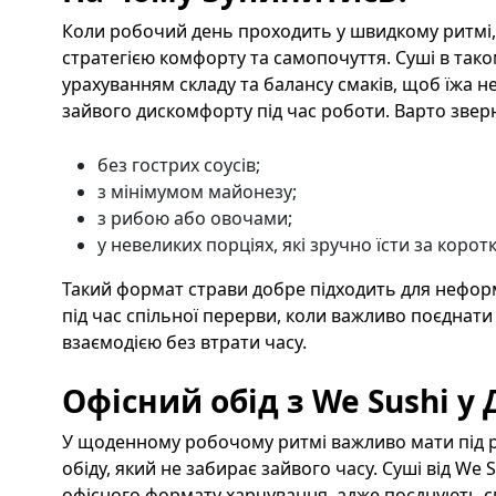
Коли робочий день проходить у швидкому ритмі,
стратегією комфорту та самопочуття. Суші в так
урахуванням складу та балансу смаків, щоб їжа не
зайвого дискомфорту під час роботи. Варто зверн
без гострих соусів;
з мінімумом майонезу;
з рибою або овочами;
у невеликих порціях, які зручно їсти за корот
Такий формат страви добре підходить для нефор
під час спільної перерви, коли важливо поєднати
взаємодією без втрати часу.
Офісний обід з We Sushi у 
У щоденному робочому ритмі важливо мати під р
обіду, який не забирає зайвого часу. Суші від We S
офісного формату харчування, адже поєднують сві