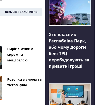
- весь СВІТ ЗАХОПЛЕНЬ
Хто власник
Республіка Парк,
або Чому дороги
Пиріг з м'яким
біля ТРЦ
сиром та
перебудовують за
моцарелою
приватні гроші
Розочки з сиром та
тістом філо