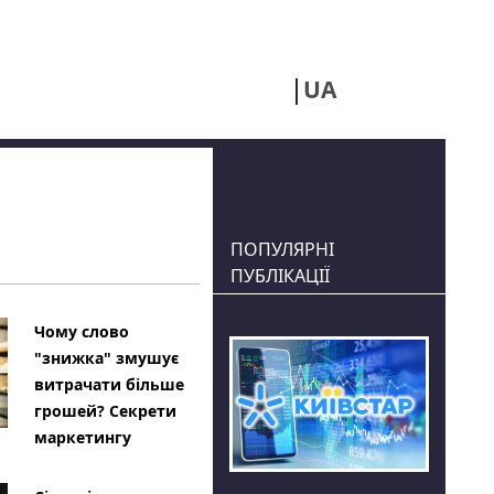
UA
RU
ПОПУЛЯРНІ
ПУБЛІКАЦІЇ
Чому слово
"знижка" змушує
витрачати більше
грошей? Секрети
маркетингу