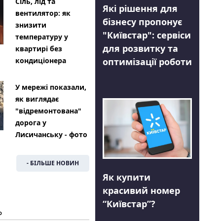
Сіль, лід та
Які рішення для
вентилятор: як
бізнесу пропонує
знизити
"Київстар": сервіси
температуру у
для розвитку та
квартирі без
оптимізації роботи
кондиціонера
У мережі показали,
як виглядає
"відремонтована"
дорога у
Лисичанську - фото
- БІЛЬШЕ НОВИН
Як купити
красивий номер
“Київстар”?
Ь