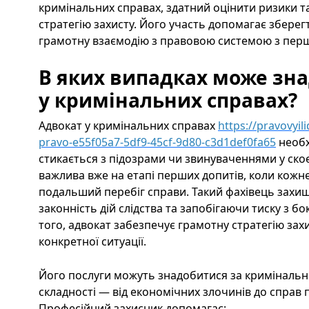
кримінальних справах, здатний оцінити ризики 
стратегію захисту. Його участь допомагає зберег
грамотну взаємодію з правовою системою з перш
В яких випадках може зн
у кримінальних справах?
Адвокат у кримінальних справах
https://pravovyil
pravo-e55f05a7-5df9-45cf-9d80-c3d1def0fa65
необх
стикається з підозрами чи звинуваченнями у ско
важлива вже на етапі перших допитів, коли кожн
подальший перебіг справи. Такий фахівець захи
законність дій слідства та запобігаючи тиску з б
того, адвокат забезпечує грамотну стратегію захи
конкретної ситуації.
Його послуги можуть знадобитися за кримінально
складності — від економічних злочинів до справ 
Професійний захисник допомагає: