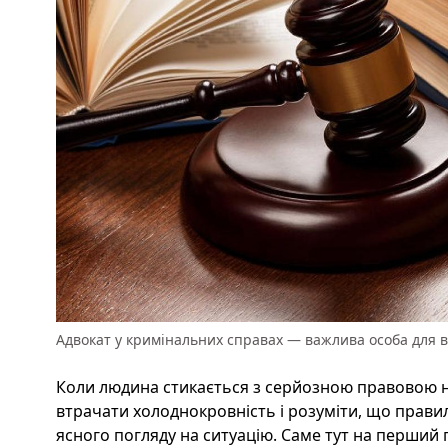
Адвокат у кримінальних справах — важлива особа для в
Коли людина стикається з серйозною правовою 
втрачати холоднокровність і розуміти, що прав
ясного погляду на ситуацію. Саме тут на перший 