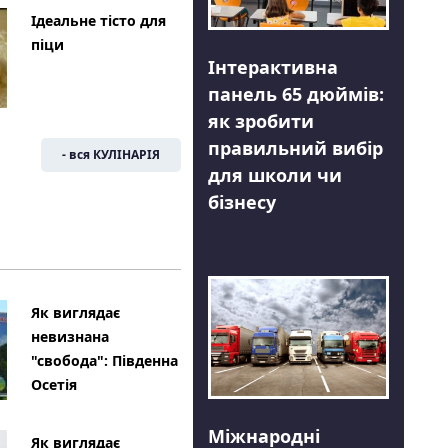
Ідеальне тісто для
піци
Інтерактивна
панель 65 дюймів:
як зробити
правильний вибір
- вся КУЛІНАРІЯ
для школи чи
бізнесу
Як виглядає
невизнана
"свобода": Південна
Осетія
Міжнародні
Як виглядає