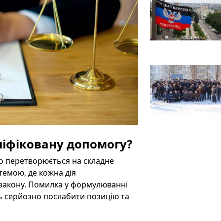
ліфіковану допомогу?
то перетворюється на складне
темою, де кожна дія
 закону. Помилка у формулюванні
ь серйозно послабити позицію та