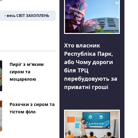
- весь СВІТ ЗАХОПЛЕНЬ
Хто власник
Республіка Парк,
або Чому дороги
Пиріг з м'яким
біля ТРЦ
сиром та
перебудовують за
моцарелою
приватні гроші
Розочки з сиром та
тістом філо