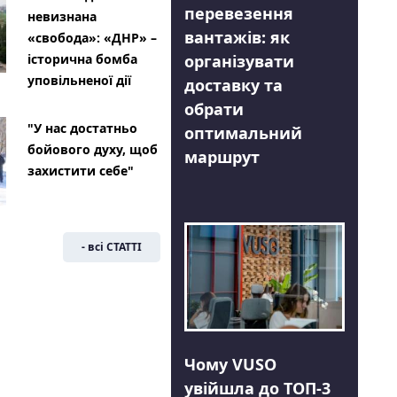
перевезення
невизнана
вантажів: як
«свобода»: «ДНР» –
організувати
історична бомба
уповільненої дії
доставку та
обрати
"У нас достатньо
оптимальний
бойового духу, щоб
маршрут
захистити себе"
- всі СТАТТІ
Чому VUSO
увійшла до ТОП-3