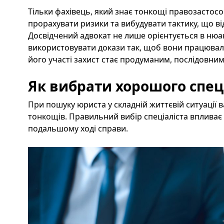
Тільки фахівець, який знає тонкощі правозастосо
прорахувати ризики та вибудувати тактику, що ві
Досвідчений адвокат не лише орієнтується в нюан
використовувати докази так, щоб вони працювали
його участі захист стає продуманим, послідовним
Як вибрати хорошого спец
При пошуку юриста у складній життєвій ситуації 
тонкощів. Правильний вибір спеціаліста впливає н
подальшому ході справи.