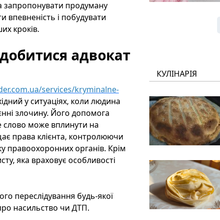
та запропонувати продуману
ти впевненість і побудувати
их кроків.
адобитися адвокат
КУЛІНАРІЯ
ider.com.ua/services/kryminalne-
ідний у ситуаціях, коли людина
єнні злочину. Його допомога
е слово може вплинути на
щає права клієнта, контролюючи
оку правоохоронних органів. Крім
сту, яка враховує особливості
го переслідування будь-якої
про насильство чи ДТП.