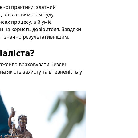
вчої практики, здатний
дповідає вимогам суду.
сах процесу, а й уміє
 на користь довірителя. Завдяки
 і значно результативнішим.
іаліста?
важливо враховувати безліч
а якість захисту та впевненість у