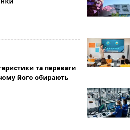
анки
теристики та переваги
 чому його обирають