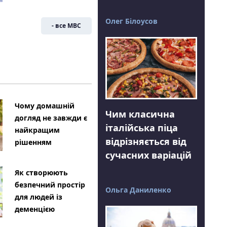
Олег Білоусов
- все МВС
Чому домашній
Чим класична
догляд не завжди є
італійська піца
найкращим
відрізняється від
рішенням
сучасних варіацій
Як створюють
безпечний простір
Ольга Даниленко
для людей із
деменцією