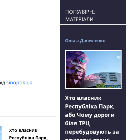
ПОПУЛЯРНІ
МАТЕРІАЛИ
Ольга Даниленко
від
sinoptik.ua
Хто власник
Республіка Парк,
або Чому дороги
біля ТРЦ
Хто власник
перебудовують за
Республіка Парк,
приватні гроші