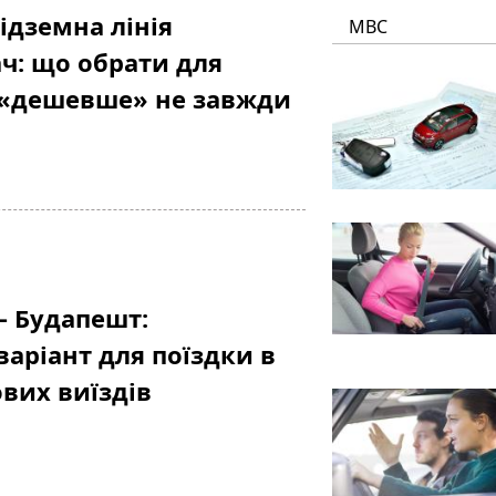
ідземна лінія
МВС
ч: що обрати для
у «дешевше» не завжди
– Будапешт:
аріант для поїздки в
ових виїздів