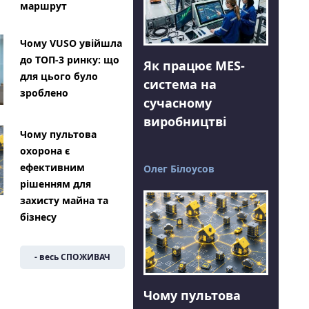
маршрут
Чому VUSO увійшла
до ТОП-3 ринку: що
Як працює MES-
для цього було
система на
зроблено
сучасному
виробництві
Чому пультова
охорона є
ефективним
Олег Білоусов
рішенням для
захисту майна та
бізнесу
- весь СПОЖИВАЧ
Чому пультова