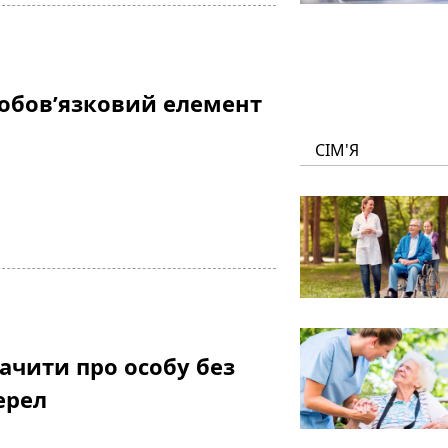
 обов’язковий елемент
СІМ'Я
чити про особу без
ерел