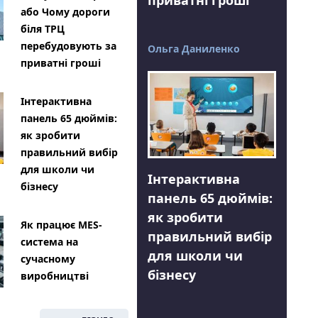
або Чому дороги
біля ТРЦ
перебудовують за
Ольга Даниленко
приватні гроші
Інтерактивна
панель 65 дюймів:
як зробити
правильний вибір
для школи чи
Інтерактивна
бізнесу
панель 65 дюймів:
як зробити
Як працює MES-
правильний вибір
система на
для школи чи
сучасному
бізнесу
виробництві