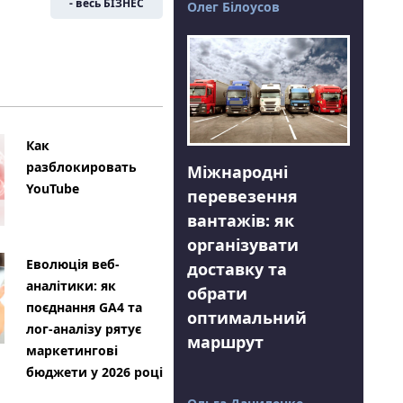
- весь БІЗНЕС
Олег Білоусов
Как
разблокировать
Міжнародні
YouTube
перевезення
вантажів: як
організувати
Еволюція веб-
доставку та
аналітики: як
обрати
поєднання GA4 та
оптимальний
лог-аналізу рятує
маршрут
маркетингові
бюджети у 2026 році