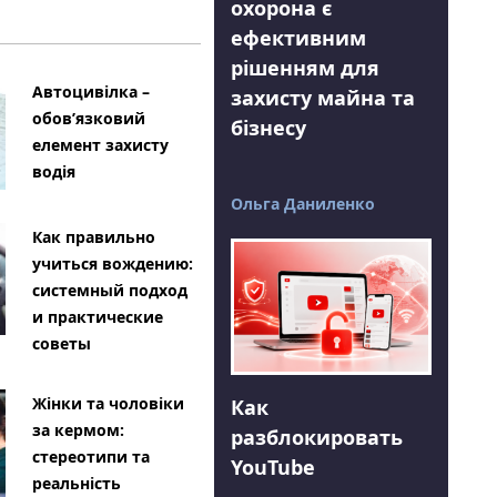
охорона є
ефективним
рішенням для
Автоцивілка –
захисту майна та
обов’язковий
бізнесу
елемент захисту
водія
Ольга Даниленко
Как правильно
учиться вождению:
системный подход
и практические
советы
Жінки та чоловіки
Как
за кермом:
разблокировать
стереотипи та
YouTube
реальність