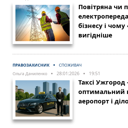
Повітряна чи п
електропереда
бізнесу і чом
вигідніше
ПРАВОЗАХИСНИК
СПОЖИВАЧ
28:01:2026
19:51
Ольга Даниленко
Таксі Ужгород 
оптимальний в
аеропорт і діл