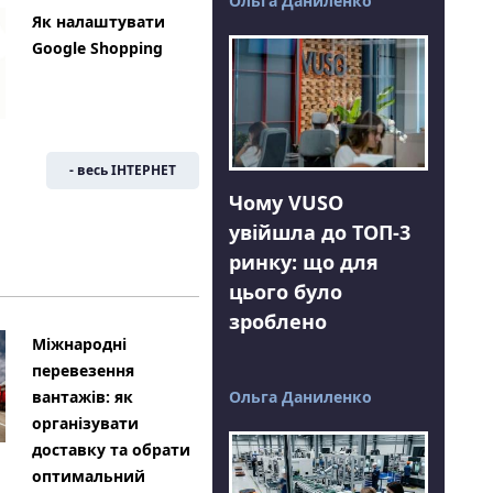
Ольга Даниленко
Як налаштувати
Google Shopping
- весь ІНТЕРНЕТ
Чому VUSO
увійшла до ТОП-3
ринку: що для
цього було
зроблено
Міжнародні
перевезення
Ольга Даниленко
вантажів: як
організувати
доставку та обрати
оптимальний