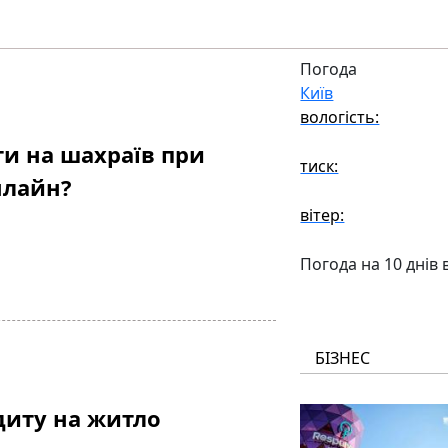
Погода
Київ
вологість:
ти на шахраїв при
тиск:
нлайн?
вітер:
Погода на 10 днів 
БІЗНЕС
диту на житло