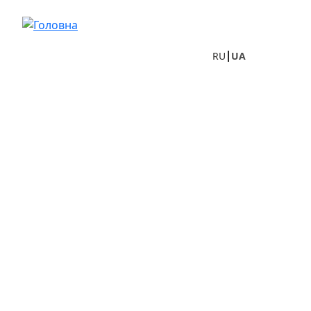
Перейти до основного вмісту
RU
UA