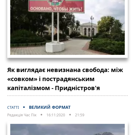
Як виглядає невизнана свобода: між
«совком» і пострадянським
капіталізмом - Придністров'я
ВЕЛИКИЙ ФОРМАТ
СТАТТІ
Редакція Час Пік
16:11:2020
21:59