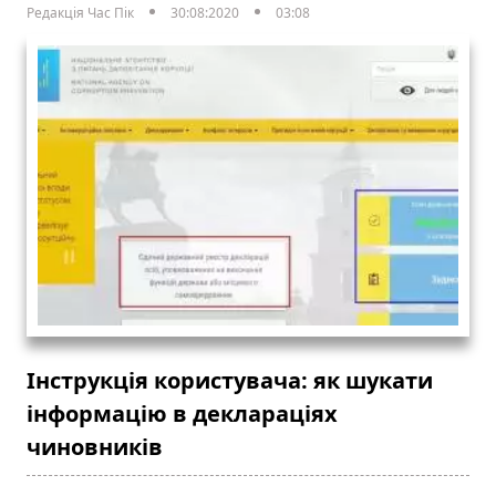
Редакція Час Пік
30:08:2020
03:08
Інструкція користувача: як шукати
інформацію в деклараціях
чиновників