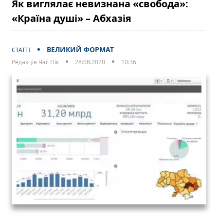
Як виглялає невизнана «свобода»:
«Країна душі» – Абхазія
ВЕЛИКИЙ ФОРМАТ
СТАТТІ
Редакція Час Пік
28:08:2020
10:36