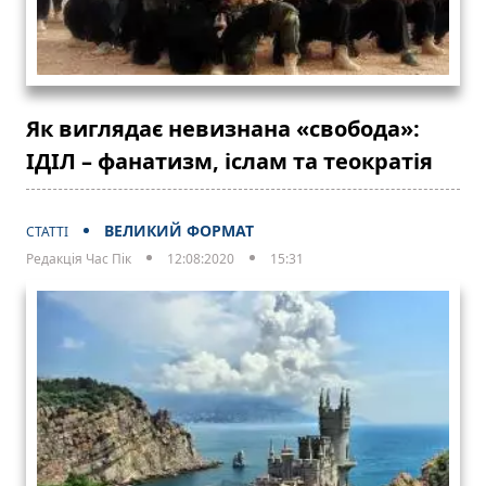
Як виглядає невизнана «свобода»:
ІДІЛ – фанатизм, іслам та теократія
ВЕЛИКИЙ ФОРМАТ
СТАТТІ
Редакція Час Пік
12:08:2020
15:31