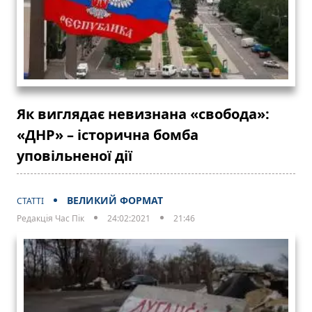
Як виглядає невизнана «свобода»:
«ДНР» – історична бомба
уповільненої дії
ВЕЛИКИЙ ФОРМАТ
СТАТТІ
Редакція Час Пік
24:02:2021
21:46