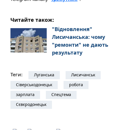
Читайте також:
"Відновлення"
Лисичанська: чому
"ремонти" не дають
результату
Теги:
Луганська
Лисичанськ
Сіверськодонецьк
робота
зарплата
Спецтема
Сєвєродонецьк