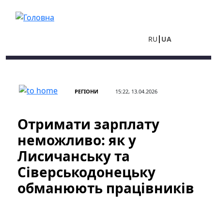
Перейти до основного вмісту
RU
UA
РЕГІОНИ
15:22, 13.04.2026
Отримати зарплату
неможливо: як у
Лисичанську та
Сіверськодонецьку
обманюють працівників