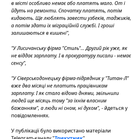
в місті особливо немає або платять мало. От і
йдуть на ремонти. Спочатку платять, потім
кидають. Ще люблять завести узбеків, таджиків,
а потім здати їх міграційній службі. І гроші
залишаються в кишені",
"У Лисичанську фірма "Стиль"... Другий рік уже, як
не віддає зарплату. І в прокуратуру писали - немає
сенсу",
"У Сіверськодонецьку фірма-підрядник у "Титан-Л"
вже два місяці не платить працівникам
зарплату. І як стало відомо днями, звільнили
людей ще місяць тому "за їхнім власним
бажанням", а люди ні сном, ні духом",
- йдеться у
повідомленнях.
У публікації було використано матеріали
Telegram-каналу "
Трикутник
".