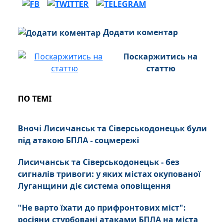
Додати коментар
Поскаржитись на
статтю
ПО ТЕМІ
Вночі Лисичанськ та Сіверськодонецьк були
під атакою БПЛА - соцмережі
Лисичанськ та Сіверськодонецьк - без
сигналів тривоги: у яких містах окупованої
Луганщини діє система оповіщення
"Не варто їхати до прифронтових міст":
росіяни стурбовані атаками БПЛА на міста