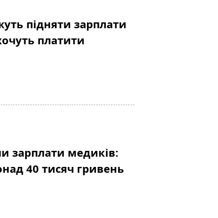
уть підняти зарплати
хочуть платити
ли зарплати медиків:
онад 40 тисяч гривень