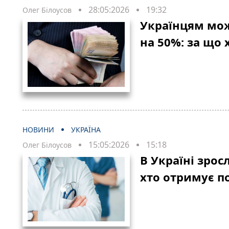
28:05:2026
19:32
Олег Білоусов
Українцям мож
на 50%: за що 
НОВИНИ
УКРАЇНА
15:05:2026
15:18
Олег Білоусов
В Україні зрос
хто отримує п