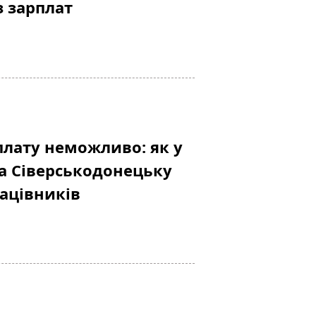
 зарплат
лату неможливо: як у
а Сіверськодонецьку
ацівників