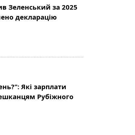
ив Зеленський за 2025
нено декларацію
ень?": Які зарплати
ешканцям Рубіжного