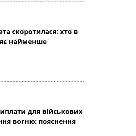
та скоротилася: хто в
ляє найменше
виплати для військових
ння вогню: пояснення