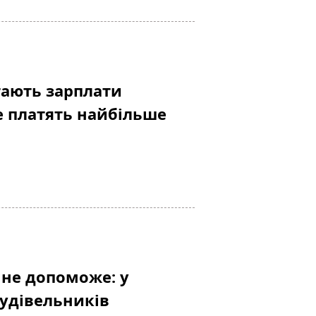
тають зарплати
е платять найбільше
 не допоможе: у
удівельників