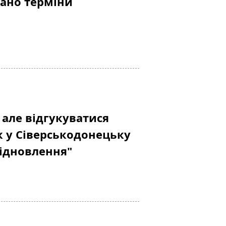
вано терміни
 але відгукуватися
к у Сіверськодонецьку
відновлення"