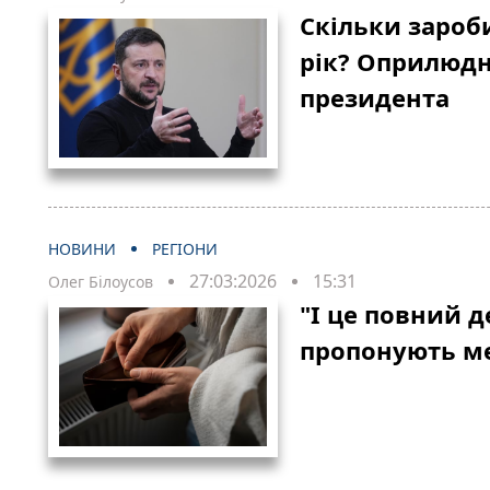
Скільки зароб
рік? Оприлюд
президента
НОВИНИ
РЕГІОНИ
27:03:2026
15:31
Олег Білоусов
"І це повний д
пропонують м