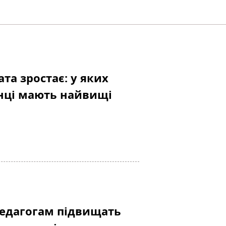
та зростає: у яких
їнці мають найвищі
едагогам підвищать