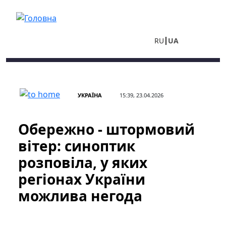
Перейти до основного вмісту
RU
UA
УКРАЇНА
15:39, 23.04.2026
Обережно - штормовий
вітер: синоптик
розповіла, у яких
регіонах України
можлива негода