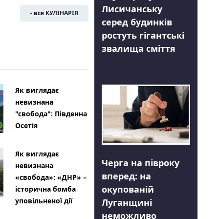
Лисичанську
- вся КУЛІНАРІЯ
серед будинків
ростуть гігантські
звалища сміття
Як виглядає
невизнана
"свобода": Південна
Осетія
Як виглядає
Черга на півроку
невизнана
вперед: на
«свобода»: «ДНР» –
окупованій
історична бомба
уповільненої дії
Луганщині
неможливо