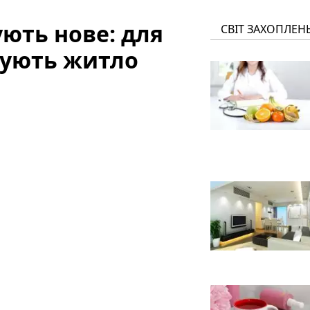
ують нове: для
СВІТ ЗАХОПЛЕН
тують житло