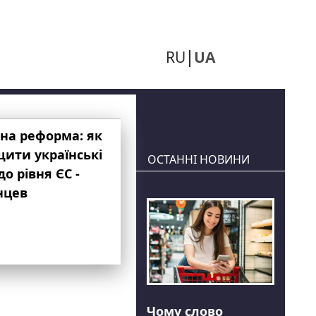
RU
UA
на реформа: як
ити українські
ОСТАННІ НОВИНИ
до рівня ЄС -
нцев
Чому слово