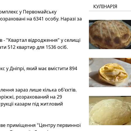
КУЛІНАРІЯ
омплекс у Первомайську
озраховані на 6341 особу. Наразі за
в - "Квартал відродження" у селищі
ти 512 квартир для 1536 осіб.
 у Дніпрі, який має вмістити 894
елення зараз лише кілька об'єктів.
ріжжі, розрахований на 29
рукції казарм під житловий
ве приміщення "Центру первинної