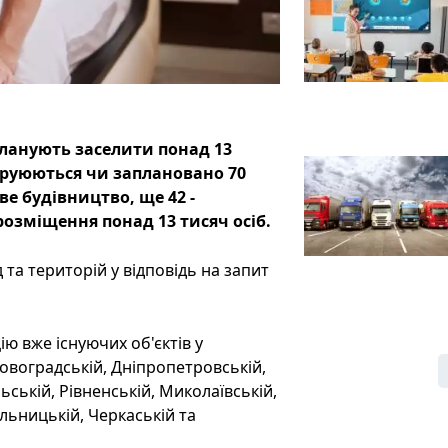
 планують заселити понад 13
струюються чи заплановано 70
ве будівництво, ще 42 -
розміщення понад 13 тисяч осіб.
та територій у відповідь на запит
ію вже існуючих об'єктів у
іровоградській, Дніпропетровській,
ьській, Рівненській, Миколаївській,
ельницькій, Черкаській та