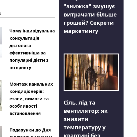
"знижка" змушує
Ь
витрачати більше
грошей? Секрети
маркетингу
Чому індивідуальна
консультація
дієтолога
ефективніша за
популярні дієти з
інтернету
Монтаж канальних
кондиціонерів:
етапи, вимоги та
Сіль, лід та
особливості
вентилятор: як
встановлення
знизити
температуру у
Подарунки до Дня
квартирі без