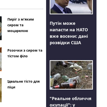
Пиріг з м'яким
Путін може
сиром та
напасти на НАТО
моцарелою
вже восени: дані
розвідки США
Розочки з сиром та
тістом філо
Ідеальне тісто для
піци
"Реальне обличчя
окупації": у