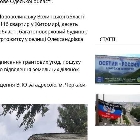
ове Одеської області.
 Нововолинську Волинської області.
а 116 квартир у Житомирі, десять
області, багатоповерховий будинок
гуртожитку у селищі Олександрівка
СТАТТІ
ідписання грантових угод, пошуку
бо відведення земельних ділянок.
іщення ВПО за адресою: м. Черкаси,