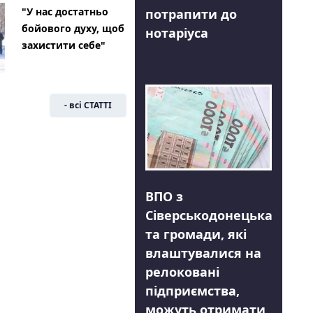
"У нас достатньо
потрапити до
бойового духу, щоб
нотаріуса
захистити себе"
- всі СТАТТІ
ВПО з
Сіверськодонецька
та громади, які
влаштувалися на
релоковані
підприємства,
можуть отримати