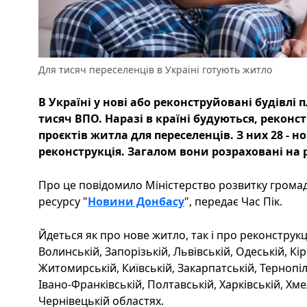
Для тисяч переселенців в Україні готують житло
В Україні у нові або реконструйовані будівлі
тисяч ВПО. Наразі в країні будуються, рекон
проєктів житла для переселенців. З них 28 - но
реконструкція. Загалом вони розраховані на 
Про це повідомило Міністерство розвитку громад 
ресурсу "
Новини Донбасу
", передає Час Пік.
Йдеться як про нове житло, так і про реконструкц
Волинській, Запорізькій, Львівській, Одеській, К
Житомирській, Київській, Закарпатській, Тернопіл
Івано-Франківській, Полтавській, Харківській, Хм
Чернівецькій областях.