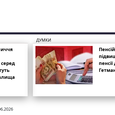
ДУМКИ
личчя
Пенсій
підвищ
 серед
пенсії 
туть
Гетма
валища
06.2026