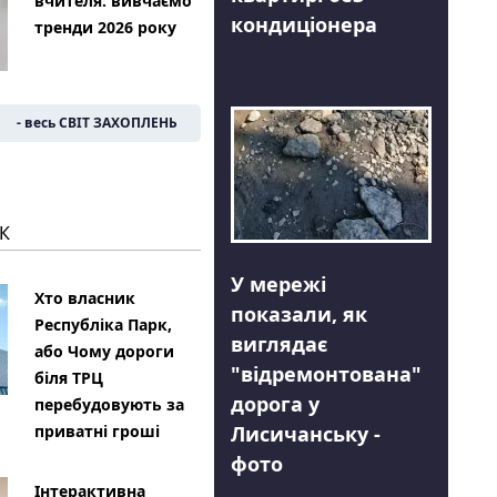
вчителя: вивчаємо
кондиціонера
тренди 2026 року
- весь СВІТ ЗАХОПЛЕНЬ
К
У мережі
Хто власник
показали, як
Республіка Парк,
виглядає
або Чому дороги
"відремонтована"
біля ТРЦ
дорога у
перебудовують за
Лисичанську -
приватні гроші
фото
Інтерактивна