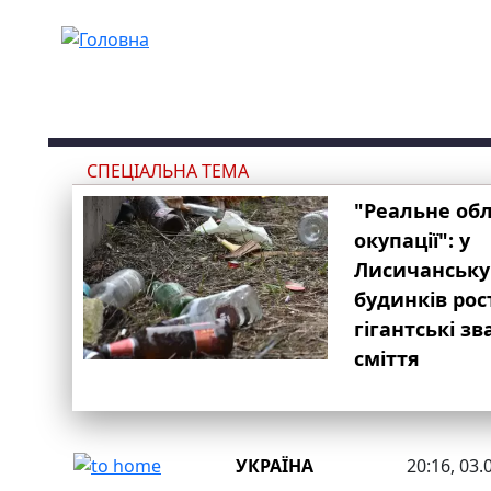
Перейти до основного вмісту
СПЕЦІАЛЬНА ТЕМА
"Реальне об
окупації": у
Лисичанську
будинків рос
гігантські з
сміття
УКРАЇНА
20:16, 03.