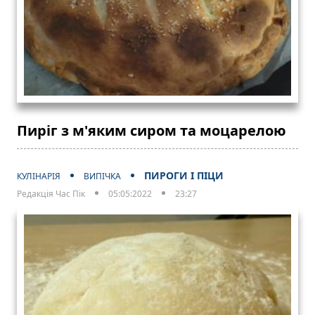
Пиріг з м'яким сиром та моцарелою
ПИРОГИ І ПІЦИ
КУЛІНАРІЯ
ВИПІЧКА
Редакція Час Пік
05:05:2022
23:27