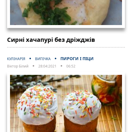
Сирні хачапурі без дріжджів
ПИРОГИ І ПІЦИ
КУЛІНАРІЯ
ВИПІЧКА
Віктор Білий
28:04:2021
06:52