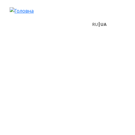
Перейти до основного вмісту
RU
UA