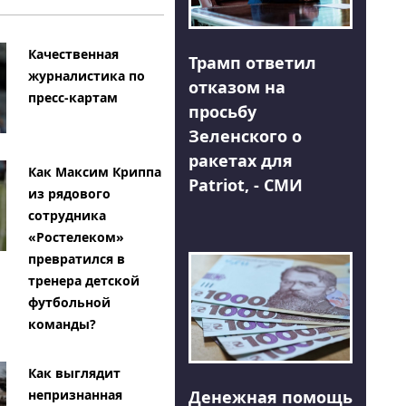
Качественная
Трамп ответил
журналистика по
отказом на
пресс-картам
просьбу
Зеленского о
ракетах для
Как Максим Криппа
Patriot, - СМИ
из рядового
сотрудника
«Ростелеком»
превратился в
тренера детской
футбольной
команды?
Как выглядит
Денежная помощь
непризнанная