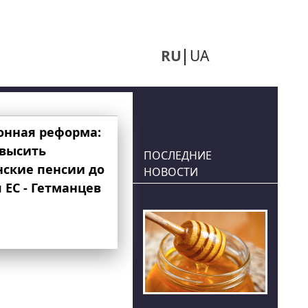
RU
UA
онная реформа:
овысить
ПОСЛЕДНИЕ
нские пенсии до
НОВОСТИ
 ЕС - Гетманцев