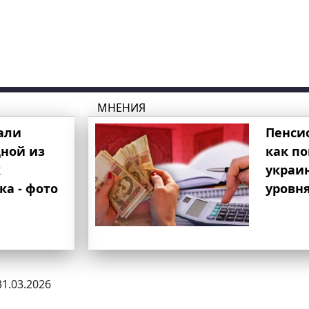
МНЕНИЯ
али
Пенси
ной из
как п
к
украи
ка - фото
уровня
31.03.2026