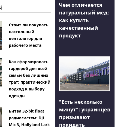
Чем отличается
Й
натуральный мед:
как купить
Стоит ли покупать
качественный
настольный
продукт
вентилятор для
рабочего места
Как сформировать
гардероб для всей
семьи без лишних
трат: практический
подход к выбору
одежды
"Есть несколько
минут": украинцев
Битва 32-bit float
призывают
радиосистем: DJI
покидать
Mic 3, Hollyland Lark