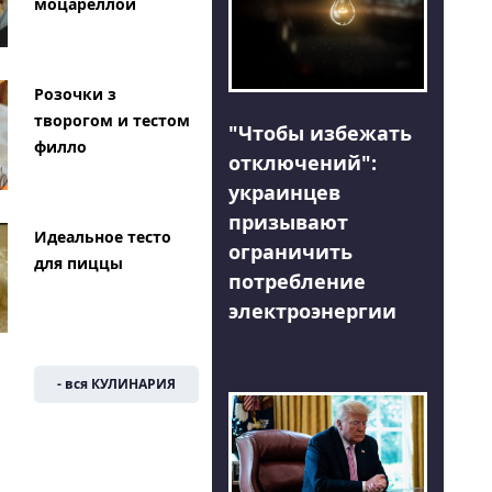
моцареллой
Розочки з
творогом и тестом
"Чтобы избежать
филло
отключений":
украинцев
призывают
Идеальное тесто
ограничить
для пиццы
потребление
электроэнергии
- вся КУЛИНАРИЯ