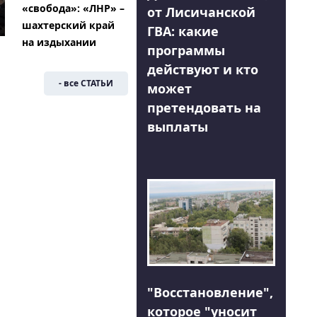
«свобода»: «ЛНР» –
от Лисичанской
шахтерский край
ГВА: какие
на издыхании
программы
действуют и кто
- все СТАТЬИ
может
претендовать на
выплаты
"Восстановление",
которое "уносит