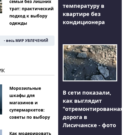
семьи без лишних
температуру в
трат: практический
квартире без
подход к выбору
кондиционера
одежды
- весь МИР УВЛЕЧЕНИЙ
ИК
Морозильные
В сети показали,
шкафы для
как выглядит
магазинов и
"отремонтированная"
супермаркетов:
дорога в
советы по выбору
Лисичанске - фото
Как модерировать