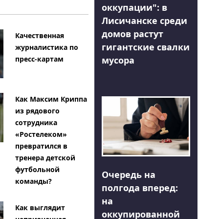
оккупации": в
Лисичанске среди
домов растут
Качественная
гигантские свалки
журналистика по
мусора
пресс-картам
Как Максим Криппа
из рядового
сотрудника
«Ростелеком»
превратился в
тренера детской
футбольной
Очередь на
команды?
полгода вперед:
на
Как выглядит
оккупированной