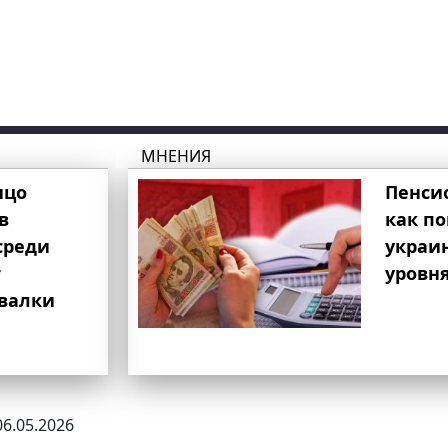
МНЕНИЯ
ицо
Пенси
в
как п
среди
украи
т
уровня
свалки
06.05.2026