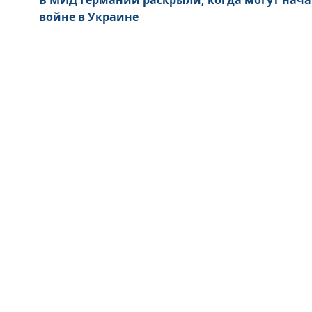
В МИД Германии раскрыли, когда могут нача
войне в Украине