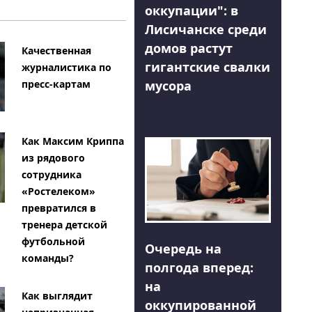
оккупации": в
Лисичанске среди
домов растут
Качественная
гигантские свалки
журналистика по
мусора
пресс-картам
Как Максим Криппа
из рядового
сотрудника
«Ростелеком»
превратился в
тренера детской
футбольной
Очередь на
команды?
полгода вперед:
на
Как выглядит
оккупированной