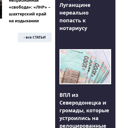
непризнанная
Луганщине
«свобода»: «ЛНР» –
нереально
шахтерский край
попасть к
на издыхании
нотариусу
- все СТАТЬИ
ВПЛ из
Северодонецка и
громады, которые
устроились на
релоцированные