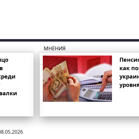
МНЕНИЯ
ицо
Пенси
в
как п
среди
украи
т
уровня
свалки
08.05.2026