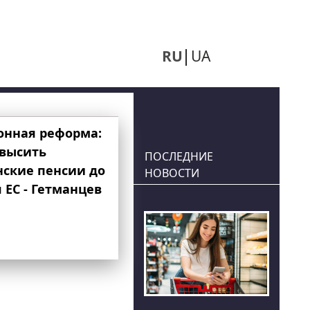
RU
UA
онная реформа:
овысить
ПОСЛЕДНИЕ
нские пенсии до
НОВОСТИ
 ЕС - Гетманцев