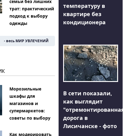
семьи без лишних
температуру в
трат: практический
квартире без
подход к выбору
кондиционера
одежды
- весь МИР УВЛЕЧЕНИЙ
ИК
Морозильные
В сети показали,
шкафы для
как выглядит
магазинов и
"отремонтированная"
супермаркетов:
дорога в
советы по выбору
Лисичанске - фото
Как модерировать