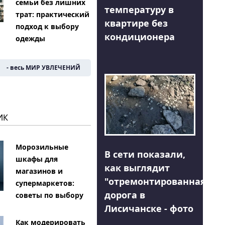
семьи без лишних
температуру в
трат: практический
квартире без
подход к выбору
кондиционера
одежды
- весь МИР УВЛЕЧЕНИЙ
ИК
Морозильные
В сети показали,
шкафы для
как выглядит
магазинов и
"отремонтированная"
супермаркетов:
дорога в
советы по выбору
Лисичанске - фото
Как модерировать