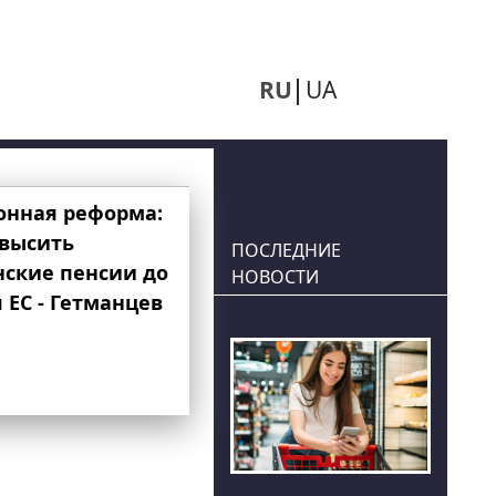
RU
UA
онная реформа:
овысить
ПОСЛЕДНИЕ
нские пенсии до
НОВОСТИ
 ЕС - Гетманцев