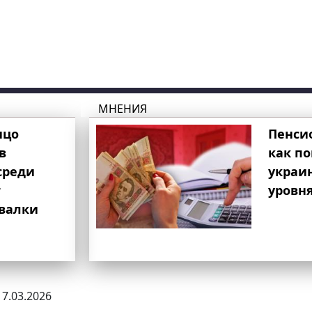
МНЕНИЯ
ицо
Пенси
в
как п
среди
украи
т
уровня
свалки
17.03.2026