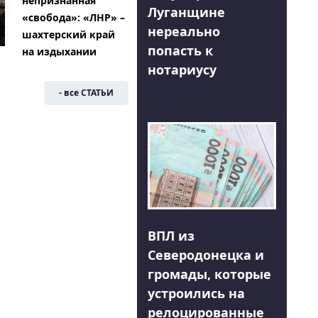
непризнанная
Луганщине
«свобода»: «ЛНР» –
нереально
шахтерский край
попасть к
на издыхании
нотариусу
- все СТАТЬИ
ВПЛ из
Северодонецка и
громады, которые
устроились на
релоцированные