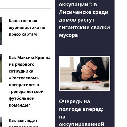
оккупации": в
Лисичанске среди
домов растут
Качественная
гигантские свалки
журналистика по
мусора
пресс-картам
Как Максим Криппа
из рядового
сотрудника
«Ростелеком»
превратился в
тренера детской
футбольной
Очередь на
команды?
полгода вперед:
на
Как выглядит
оккупированной