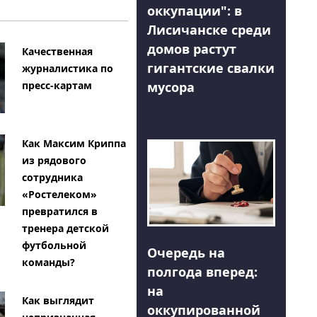
оккупации": в
Лисичанске среди
домов растут
Качественная
гигантские свалки
журналистика по
мусора
пресс-картам
Как Максим Криппа
из рядового
сотрудника
«Ростелеком»
превратился в
тренера детской
футбольной
Очередь на
команды?
полгода вперед:
на
Как выглядит
оккупированной