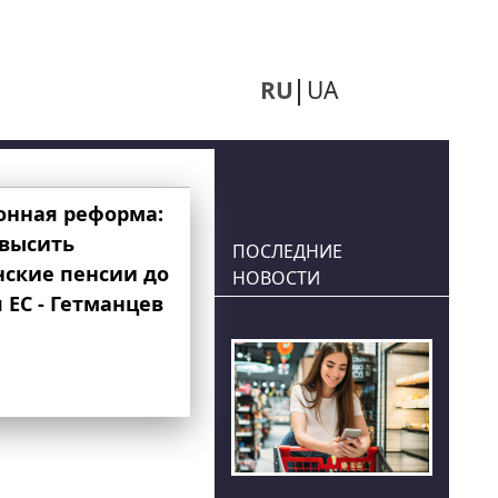
RU
UA
онная реформа:
овысить
ПОСЛЕДНИЕ
нские пенсии до
НОВОСТИ
 ЕС - Гетманцев