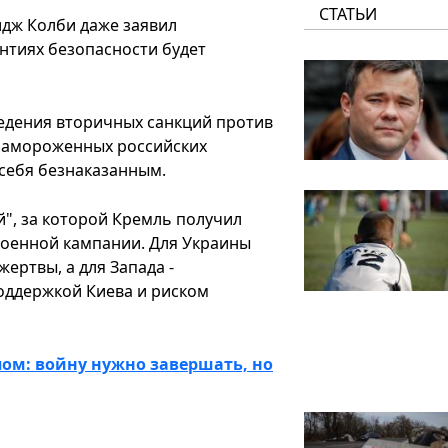
СТАТЬИ
дж Колби даже заявил
нтиях безопасности будет
введения вторичных санкций против
 замороженных российских
 себя безнаказанным.
", за которой Кремль получил
военной кампании. Для Украины
ертвы, а для Запада -
ддержкой Киева и риском
пом: войну нужно завершать, но