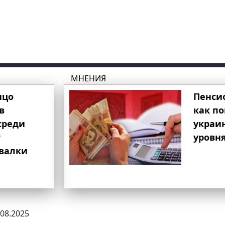
МНЕНИЯ
ицо
Пенси
в
как п
среди
украи
т
уровня
свалки
.08.2025