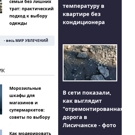
семьи без лишних
температуру в
трат: практический
квартире без
подход к выбору
кондиционера
одежды
- весь МИР УВЛЕЧЕНИЙ
ИК
Морозильные
В сети показали,
шкафы для
как выглядит
магазинов и
"отремонтированная"
супермаркетов:
дорога в
советы по выбору
Лисичанске - фото
Как модерировать