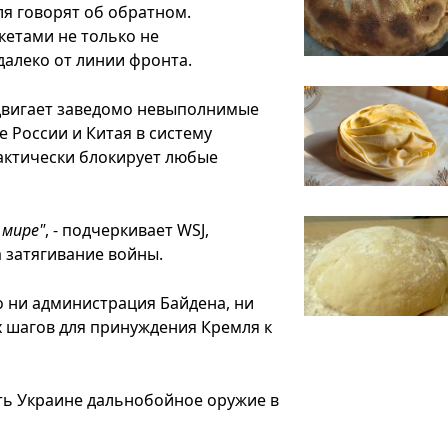
я говорят об обратном.
кетами не только не
далеко от линии фронта.
двигает заведомо невыполнимые
 России и Китая в систему
актически блокирует любые
 мире"
, - подчеркивает WSJ,
а затягивание войны.
о ни администрация Байдена, ни
 шагов для принуждения Кремля к
ть Украине дальнобойное оружие в