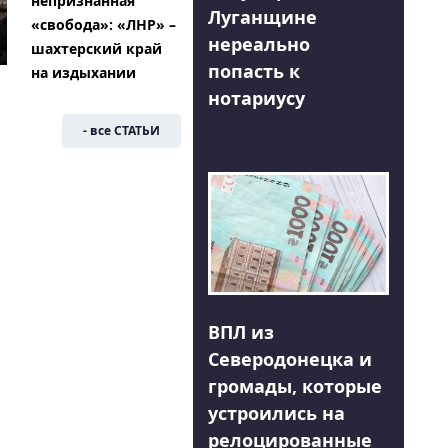
непризнанная
Луганщине
«свобода»: «ЛНР» –
нереально
шахтерский край
попасть к
на издыхании
нотариусу
- все СТАТЬИ
ВПЛ из
Северодонецка и
громады, которые
устроились на
релоцированные